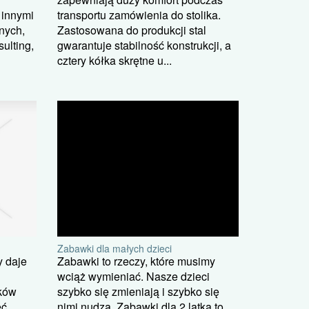
transportu zamówienia do stolika.
 innymi
Zastosowana do produkcji stal
nych,
gwarantuje stabilność konstrukcji, a
ulting,
cztery kółka skrętne u...
Zabawki dla małych dzieci
y daje
Zabawki to rzeczy, które musimy
wciąż wymieniać. Nasze dzieci
tków
szybko się zmieniają i szybko się
ęć,
nimi nudzą. Zabawki dla 2 latka to