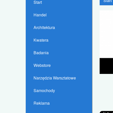
Start
Start
Handel
Architektura
Kwatera
Badania
Webstore
Narzędzia Warsztatowe
Samochody
Reklama