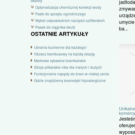
okolicy
jadłoda
Optymalizacja chemicznej korekcji wody
zmywar
Paski do sprzętu ogrodniczego
urządz
Wybór odpowiednich narzędzi szlifierskich
umycie 
Pasek do ciągnika deutz
ba...
OSTATNIE ARTYKUŁY
Ubrania kuchenne dla każdego!
Otulacz bambusowy na każdą okazję
Markowe rękawice bramkarskie
Stroje piłkarskie nike dla małych i dużych
Funkcjonalne napędy do bram w niskiej cenie
Gdzie znajdziemy kosmetyki hipoalergiczne
Unikalne
komercy
Jesteśm
oferuje
wyposa