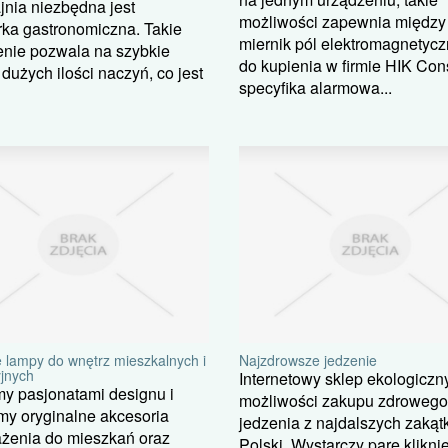
jnia niezbędna jest
możliwości zapewnia między
ka gastronomiczna. Takie
miernik pól elektromagnetycz
enie pozwala na szybkie
do kupienia w firmie HIK Cons
dużych ilości naczyń, co jest
specyfika alarmowa...
 lampy do wnętrz mieszkalnych i
Najzdrowsze jedzenie
jnych
Internetowy sklep ekologiczn
y pasjonatami designu i
możliwości zakupu zdrowego
my oryginalne akcesoria
jedzenia z najdalszych zaką
żenia do mieszkań oraz
Polski. Wystarczy parę klikni