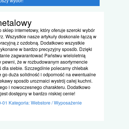
pszy wybór!
metalowy
 sklep internetowy, który oferuje szeroki wybór
z. Wszystkie nasze artykuły doskonale łączą w
oracyjną z ozdobną. Dodatkowo wszystkie
wykonane w bardzo precyzyjny sposób. Dzięki
tanie zagwarantować Państwu wieloletnią
my pewni, że w rozbudowanym asortymencie
ś dla siebie. Szczególnie polecamy chlebak
 go duża solidność i odporność na ewentualne
ekawy sposób urozmaici wystrój całej kuchni.
wego i nowoczesnego charakteru. Dodatkowo
est dostępny w bardzo niskiej cenie!
0-01
Kategoria: Webstore / Wyposażenie