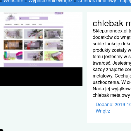
»
Webstore
»
Wyposażenie Wnętrz
»
Chlebak metalowy - najle
chlebak 
Sklep.mondex.pl to
dodatków do wnętr
sobie funkcję dek
produkty zostały 
temu jesteśmy w s
trwałość. Jesteś
każdy znajdzie co
metalowy. Cechuje
uszkodzenia. W ci
Nada jej wyjątko
chlebak metalowy j
Dodane: 2019-1
Wnętrz