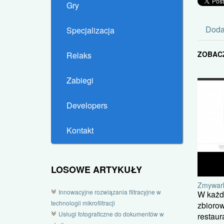
Gry
Doda
Specjalizacja
ZOBAC
Relaks
Zabiegi
Developers
Kontakt
LOSOWE ARTYKUŁY
Zmywark
Innowacyjne rozwiązania filtracyjne w
W każd
technologii mikrofiltracji
zbiorow
Usługi fotograficzne do dokumentów w
restaur