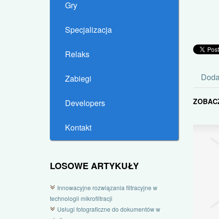
Gry
Specjalizacja
Relaks
Doda
Zabiegi
ZOBAC
Developers
Kontakt
LOSOWE ARTYKUŁY
Innowacyjne rozwiązania filtracyjne w
technologii mikrofiltracji
Usługi fotograficzne do dokumentów w