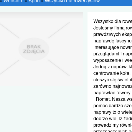
»
Webstore
»
Sport
»
Wszystko dla rowerzystów
Wszystko dla row
Jesteśmy firmą row
prawdziwych eksp
naprawdę fascynuj
interesujące nowin
przeglądami i na
wyposażenie i wi
Jedną z napraw, k
centrowanie koła.
cieszyć się świet
zarówno najnowsze,
naprawiać rowery t
i Romet. Nasza ws
pomóc bardzo szer
naprawy to o wiel
dobrze wie, iż ża
prowadzimy równi
przeznaczonych d