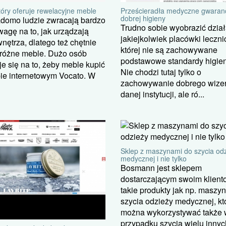
tóry oferuje rewelacyjne meble
Prześcieradła medyczne gwaran
dobrej higieny
adomo ludzie zwracają bardzo
Trudno sobie wyobrazić dzia
agę na to, jak urządzają
jakiejkolwiek placówki leczni
nętrza, dlatego też chętnie
której nie są zachowywane
 różne meble. Dużo osób
podstawowe standardy higien
e się na to, żeby meble kupić
Nie chodzi tutaj tylko o
ie internetowym Vocato. W
zachowywanie dobrego wize
danej instytucji, ale ró...
Sklep z maszynami do szycia od
medycznej i nie tylko
Bosmann jest sklepem
dostarczającym swoim klien
takie produkty jak np. maszy
szycia odzieży medycznej, któ
można wykorzystywać także 
przypadku szycia wielu innyc