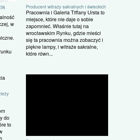
Producent witraży sakralnych i świeckich
cją
Pracownia i Galeria Tiffany Ursta to
łalność
miejsce, które nie daje o sobie
czej, w
zapomnieć. Właśnie tutaj na
wrocławskim Rynku, gdzie mieści
iczne.
się ta pracownia można zobaczyć i
piękne lampy, i witraże sakralne,
runku
które równ...
zieży
tom
ny do
re to
w
h