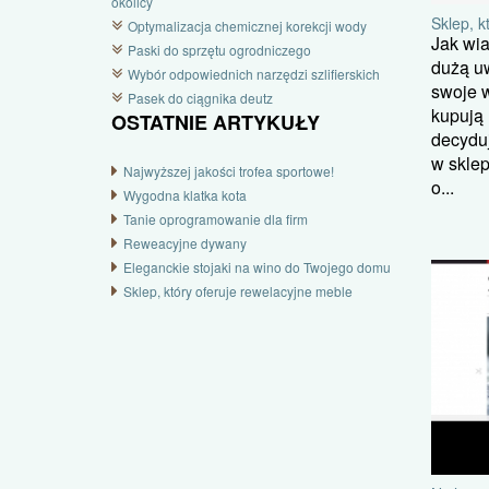
okolicy
Sklep, k
Optymalizacja chemicznej korekcji wody
Jak wi
Paski do sprzętu ogrodniczego
dużą uw
Wybór odpowiednich narzędzi szlifierskich
swoje w
Pasek do ciągnika deutz
kupują
OSTATNIE ARTYKUŁY
decyduj
w sklep
Najwyższej jakości trofea sportowe!
o...
Wygodna klatka kota
Tanie oprogramowanie dla firm
Reweacyjne dywany
Eleganckie stojaki na wino do Twojego domu
Sklep, który oferuje rewelacyjne meble