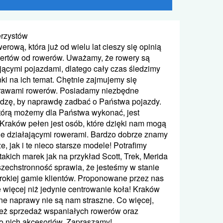
erzystów
erową, która już od wielu lat cieszy się opinią
ertów od rowerów. Uważamy, że rowery są
ącymi pojazdami, dlatego cały czas śledzimy
ki na ich temat. Chętnie zajmujemy się
prawami rowerów. Posiadamy niezbędne
edzę, by naprawdę zadbać o Państwa pojazdy.
tórą możemy dla Państwa wykonać, jest
 Kraków pełen jest osób, które dzięki nam mogą
nie działającymi rowerami. Bardzo dobrze znamy
 jak i te nieco starsze modele! Potrafimy
akich marek jak na przykład Scott, Trek, Merida
zechstronność sprawia, że jesteśmy w stanie
okiej gamie klientów. Proponowane przez nas
e więcej niż jedynie centrowanie koła! Kraków
dne naprawy nie są nam straszne. Co więcej,
eż sprzedaż wspaniałych rowerów oraz
o nich akcesoriów. Zapraszamy!