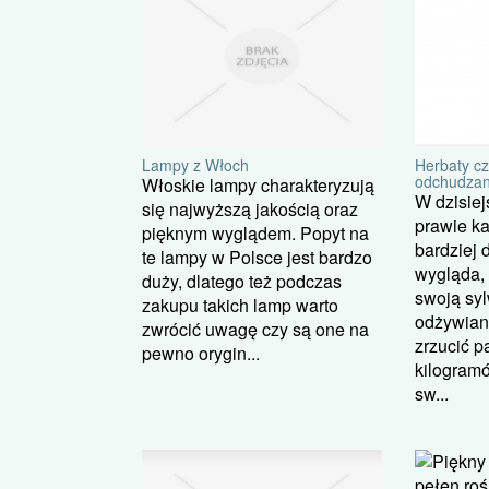
Lampy z Włoch
Herbaty c
odchudzan
Włoskie lampy charakteryzują
W dzisie
się najwyższą jakością oraz
prawie k
pięknym wyglądem. Popyt na
bardziej d
te lampy w Polsce jest bardzo
wygląda, 
duży, dlatego też podczas
swoją syl
zakupu takich lamp warto
odżywian
zwrócić uwagę czy są one na
zrzucić 
pewno orygin...
kilogramó
sw...