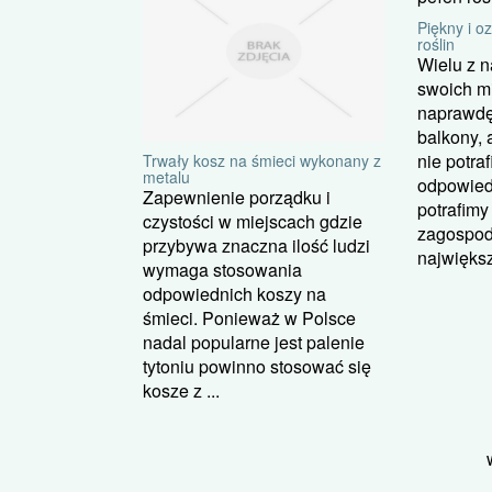
Piękny i o
roślin
Wielu z n
swoich m
naprawdę
balkony, a
nie potra
Trwały kosz na śmieci wykonany z
metalu
odpowiedn
Zapewnienie porządku i
potrafimy
czystości w miejscach gdzie
zagospod
przybywa znaczna ilość ludzi
największ
wymaga stosowania
odpowiednich koszy na
śmieci. Ponieważ w Polsce
nadal popularne jest palenie
tytoniu powinno stosować się
kosze z ...