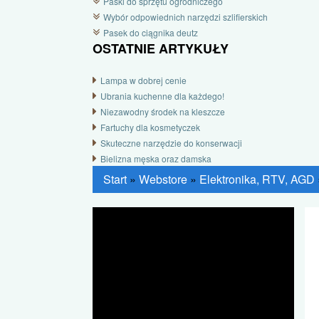
Paski do sprzętu ogrodniczego
Wybór odpowiednich narzędzi szlifierskich
Pasek do ciągnika deutz
OSTATNIE ARTYKUŁY
Lampa w dobrej cenie
Ubrania kuchenne dla każdego!
Niezawodny środek na kleszcze
Fartuchy dla kosmetyczek
Skuteczne narzędzie do konserwacji
Bielizna męska oraz damska
Start
»
Webstore
»
Elektronika, RTV, AGD