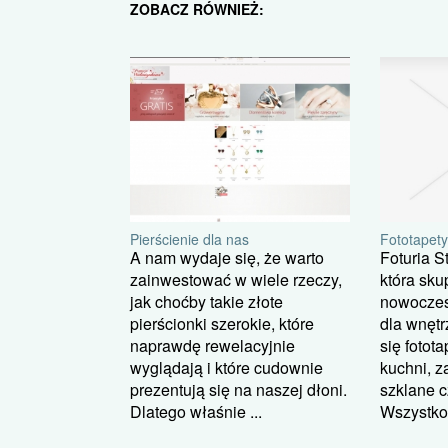
ZOBACZ RÓWNIEŻ:
Fototapety
Pierścienie dla nas
Foturia S
A nam wydaje się, że warto
która sku
zainwestować w wiele rzeczy,
nowoczes
jak choćby takie złote
dla wnętr
pierścionki szerokie, które
się fotota
naprawdę rewelacyjnie
kuchni, 
wyglądają i które cudownie
szklane c
prezentują się na naszej dłoni.
Wszystko 
Dlatego właśnie ...