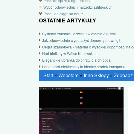
Paski do sprzętu ogrodniczego
Wybór odpowiednich narzędzi szlifierskich
Pasek do ciągnika deutz
OSTATNIE ARTYKUŁY
Systemy transmisji dźwięku w ofercie Akustyk
Jak odpowiednio wyposażyć domową siłownię?
Cegła szamotowa - materiał o wysokiej odporności na o
Hurt bielizny w Wólce Kosowskiej
Eleganckie ubranka do chrztu dla chłopca
Longboard elektryczny to idealny środek transportu
Start
»
Webstore
»
Inne Sklepy
»
Zdobądź 