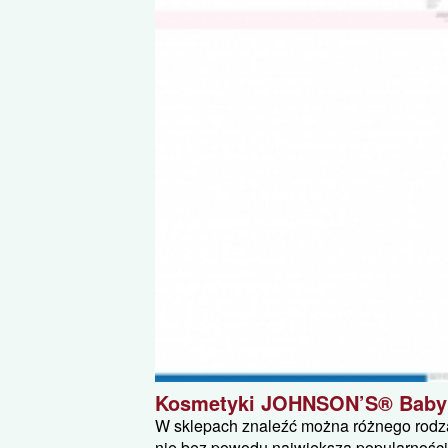
Kosmetyki JOHNSON’S® Baby ni
W sklepach znaleźć można różnego rodza
nie bez powodu największą popularnośc