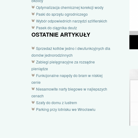
okolicy
Optymalizacja chemicznej korekcji wody
Paski do sprzętu ogrodniczego
Wybór odpowiednich narzędzi szlifierskich
Pasek do ciągnika deutz
OSTATNIE ARTYKUŁY
Sprzedaż kotłów jedno i dwufunkcyjnych dla
domów jednorodzinnych
Zabiegi pielęgnacyjne za rozsądne
pieniądze
Funkcjonalne napędy do bram w niskiej
cenie
Niesamowite narty biegowe w najlepszych
cenach
Szafy do domu z lustrem
Parking przy lotnisku we Wrocławiu