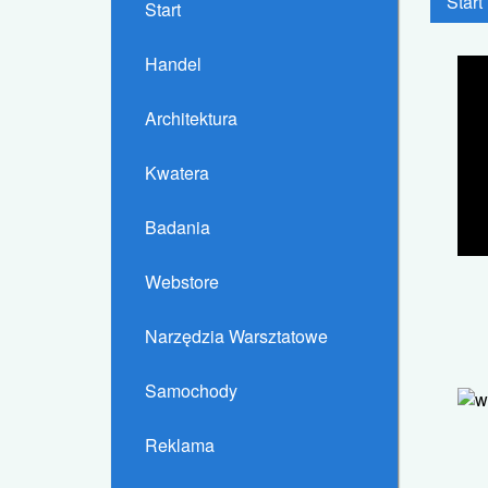
Start
Start
Handel
Architektura
Kwatera
Badania
Webstore
Narzędzia Warsztatowe
Samochody
Reklama