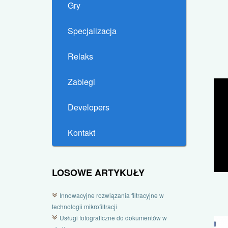
Gry
Specjalizacja
Relaks
Zabiegi
Developers
Kontakt
LOSOWE ARTYKUŁY
Innowacyjne rozwiązania filtracyjne w
technologii mikrofiltracji
Usługi fotograficzne do dokumentów w