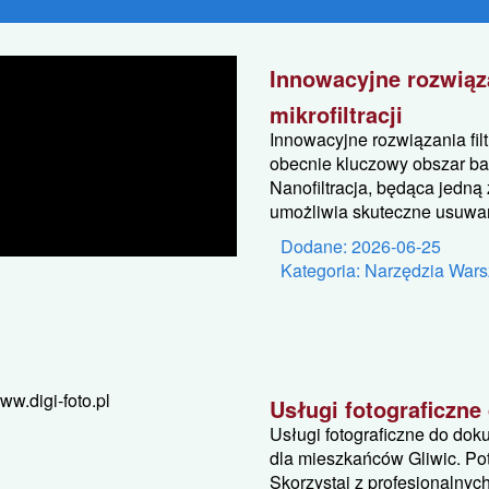
Innowacyjne rozwiąza
mikrofiltracji
Innowacyjne rozwiązania filt
obecnie kluczowy obszar b
Nanofiltracja, będąca jedn
umożliwia skuteczne usuwan
Dodane: 2026-06-25
Kategoria: Narzędzia Wars
Usługi fotograficzn
Usługi fotograficzne do do
dla mieszkańców Gliwic. Po
Skorzystaj z profesjonalnych