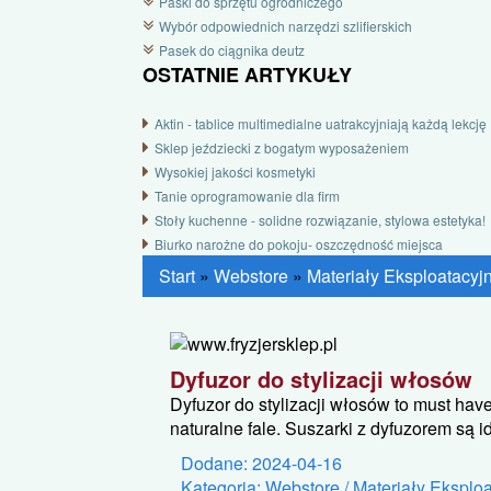
Paski do sprzętu ogrodniczego
Wybór odpowiednich narzędzi szlifierskich
Pasek do ciągnika deutz
OSTATNIE ARTYKUŁY
Aktin - tablice multimedialne uatrakcyjniają każdą lekcję
Sklep jeździecki z bogatym wyposażeniem
Wysokiej jakości kosmetyki
Tanie oprogramowanie dla firm
Stoły kuchenne - solidne rozwiązanie, stylowa estetyka!
Biurko narożne do pokoju- oszczędność miejsca
Start
»
Webstore
»
Materiały Eksploatacyj
Dyfuzor do stylizacji włosów
Dyfuzor do stylizacji włosów to must hav
naturalne fale. Suszarki z dyfuzorem są i
Dodane: 2024-04-16
Kategoria: Webstore / Materiały Eksplo