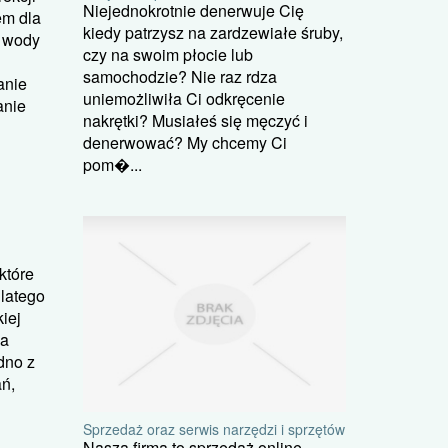
Niejednokrotnie denerwuje Cię
em dla
kiedy patrzysz na zardzewiałe śruby,
i wody
czy na swoim płocie lub
samochodzie? Nie raz rdza
anie
uniemożliwiła Ci odkręcenie
anie
nakrętki? Musiałeś się męczyć i
denerwować? My chcemy Ci
pom�...
które
Dlatego
iej
wa
dno z
ń,
Sprzedaż oraz serwis narzędzi i sprzętów
Nasza firma to sprzedaż online