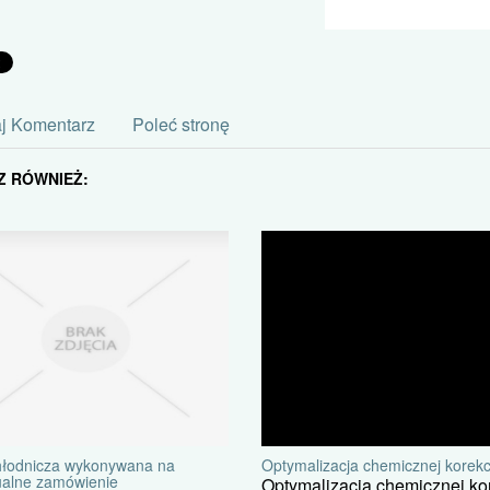
j Komentarz
Poleć stronę
Z RÓWNIEŻ:
hłodnicza wykonywana na
Optymalizacja chemicznej korekc
ualne zamówienie
Optymalizacja chemicznej kor