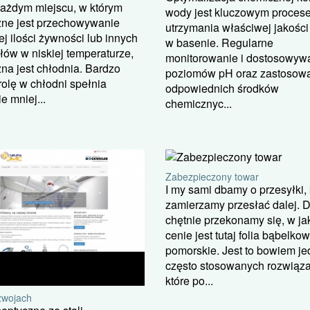
każdym miejscu, w którym
wody jest kluczowym proces
zne jest przechowywanie
utrzymania właściwej jakośc
j ilości żywności lub innych
w basenie. Regularne
łów w niskiej temperaturze,
monitorowanie i dostosowyw
na jest chłodnia. Bardzo
poziomów pH oraz zastosow
rolę w chłodni spełnia
odpowiednich środków
e mniej...
chemicznyc...
Zabezpieczony towar
I my sami dbamy o przesyłki, 
zamierzamy przesłać dalej. 
chętnie przekonamy się, w jak
cenie jest tutaj folia bąbelko
pomorskie. Jest to bowiem je
często stosowanych rozwiąza
które po...
zwojach