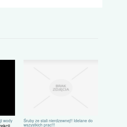
Śruby ze stali nierdzewnej!! Idelane do
ji wody
wszystkich prac!!!
ekcji