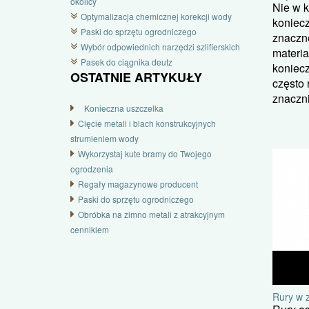
okolicy
Nie w 
Optymalizacja chemicznej korekcji wody
koniec
Paski do sprzętu ogrodniczego
znaczne
Wybór odpowiednich narzędzi szlifierskich
materia
Pasek do ciągnika deutz
koniecz
OSTATNIE ARTYKUŁY
często 
znaczni
Konieczna uszczelka
Cięcie metali i blach konstrukcyjnych
strumieniem wody
Wykorzystaj kute bramy do Twojego
ogrodzenia
Regały magazynowe producent
Paski do sprzętu ogrodniczego
Obróbka na zimno metali z atrakcyjnym
cennikiem
Rury w 