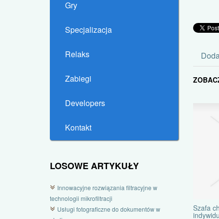
Gry
Specjalizacja
Relaks
Doda
Zabiegi
ZOBAC
Developers
Kontakt
LOSOWE ARTYKUŁY
Innowacyjne rozwiązania filtracyjne w
technologii mikrofiltracji
Szafa c
Usługi fotograficzne do dokumentów w
indywid