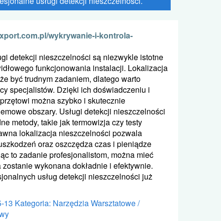
sjonalne usługi detekcji nieszczelności.
xport.com.pl/wykrywanie-i-kontrola-
gi detekcji nieszczelności są niezwykle istotne
idłowego funkcjonowania instalacji. Lokalizacja
że być trudnym zadaniem, dlatego warto
y specjalistów. Dzięki ich doświadczeniu i
przętowi można szybko i skutecznie
lemowe obszary. Usługi detekcji nieszczelności
e metody, takie jak termowizja czy testy
awna lokalizacja nieszczelności pozwala
uszkodzeń oraz oszczędza czas i pieniądze
jąc to zadanie profesjonalistom, można mieć
 zostanie wykonana dokładnie i efektywnie.
sjonalnych usług detekcji nieszczelności już
5-13
Kategoria: Narzędzia Warsztatowe /
owy