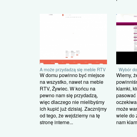
A może przydadzą się meble RTV
Wybór do
W domu powinno być miejsce
Wiemy, że
na wszystko, nawet na meble
powinniś
RTV, Żywiec. W końcu na
klamki, k
pewno nam się przydadzą,
pasować i
więc dlaczego nie mielibyśmy
oczekiwan
ich kupić już dzisiaj. Zacznijmy
może wart
od tego, że wejdziemy na tę
wiele do
stronę interne...
nam klamka