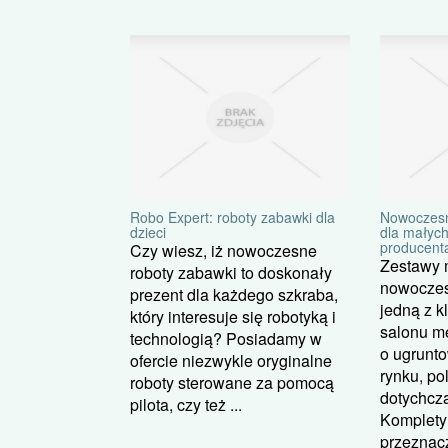
Robo Expert: roboty zabawki dla
Nowoczesn
dzieci
dla małych
producent
Czy wiesz, iż nowoczesne
Zestawy m
roboty zabawki to doskonały
nowoczes
prezent dla każdego szkraba,
jedną z k
który interesuje się robotyką i
salonu m
technologią? Posiadamy w
o ugrunto
ofercie niezwykle oryginalne
rynku, p
roboty sterowane za pomocą
dotychcz
pilota, czy też ...
Komplety
przeznacz