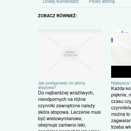
Dodaj Komentarz
Poleć stronę
ZOBACZ RÓWNIEŻ:
Jak postępować ze skórą
Najlepsza 
atopową?
Każda ko
Do najbardziej wrażliwych,
pięknie, 
nieodpornych na różne
czasu cz
czynniki zewnętrzne należy
czynnikó
skóra atopowa. Leczenie musi
można to
być wielowymiarowe,
zagwaran
obejmuje zarówno leki,
trzeba wk