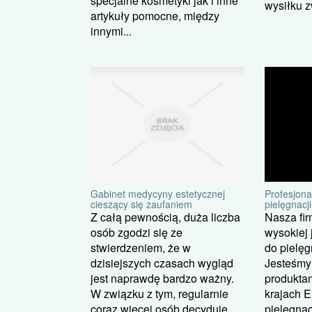
specjalne kosmetyki jak i inne
wysiłku z
artykuły pomocne, między
innymi...
Gabinet medycyny estetycznej
Profesjona
cieszący się zaufaniem
pielęgnacji
Z całą pewnością, duża liczba
Nasza fir
osób zgodzi się ze
wysokiej
stwierdzeniem, że w
do pielęg
dzisiejszych czasach wygląd
Jesteśmy
jest naprawdę bardzo ważny.
produktam
W związku z tym, regularnie
krajach E
coraz więcej osób decyduje
pielęgnac