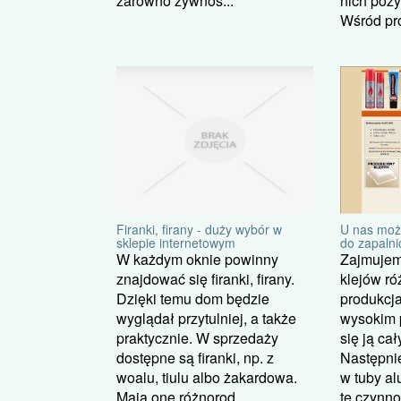
zarówno żywnoś...
nich pozy
Wśród pro
Firanki, firany - duży wybór w
U nas moż
sklepie internetowym
do zapalni
W każdym oknie powinny
Zajmujem
znajdować się firanki, firany.
klejów ró
Dzięki temu dom będzie
produkcja
wyglądał przytulniej, a także
wysokim 
praktycznie. W sprzedaży
się ją ca
dostępne są firanki, np. z
Następnie
woalu, tiulu albo żakardowa.
w tuby a
Mają one różnorod...
te czynnoś