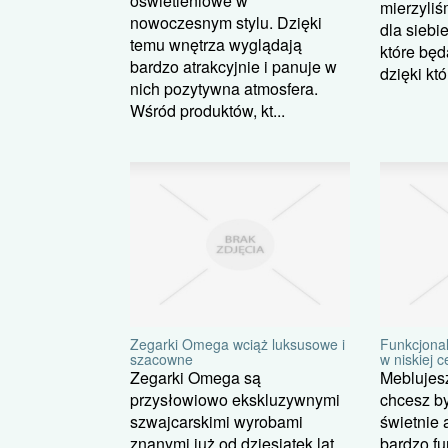
oświetleniowe w
mierzyliś
nowoczesnym stylu. Dzięki
dla siebi
temu wnętrza wyglądają
które będ
bardzo atrakcyjnie i panuje w
dzięki kt
nich pozytywna atmosfera.
Wśród produktów, kt...
Zegarki Omega wciąż luksusowe i
Funkcjonal
szacowne
w niskiej c
Zegarki Omega są
Meblujes
przysłowiowo ekskluzywnymi
chcesz b
szwajcarskimi wyrobami
świetnie 
znanymi już od dziesiątek lat.
bardzo fu