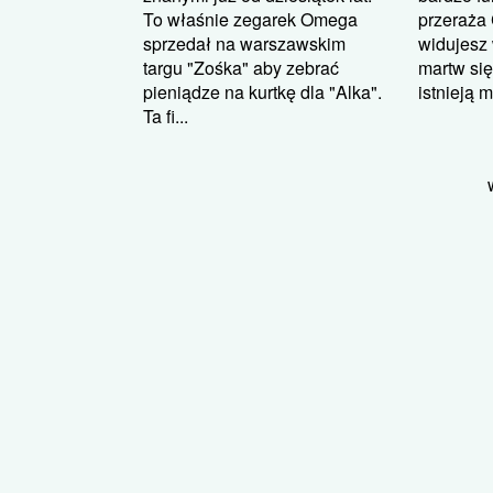
To właśnie zegarek Omega
przeraża 
sprzedał na warszawskim
widujesz
targu "Zośka" aby zebrać
martw się
pieniądze na kurtkę dla "Alka".
istnieją m
Ta fi...