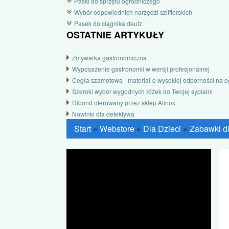
Paski do sprzętu ogrodniczego
Wybór odpowiednich narzędzi szlifierskich
Pasek do ciągnika deutz
OSTATNIE ARTYKUŁY
Zmywarka gastronomiczna
Wyposażenie gastronomii w wersji profesjonalnej
Cegła szamotowa - materiał o wysokiej odporności na o
Szeroki wybór wygodnych łóżek do Twojej sypialni
Dibond oferowany przez sklep Alinox
Nowinki dla detektywa
Start
»
Webstore
»
Dla Dzieci
»
Zabawki dl