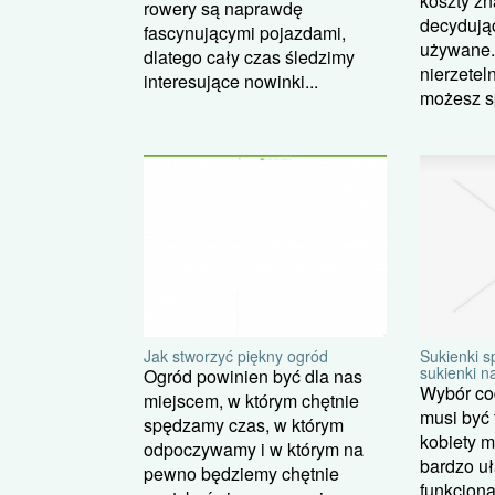
koszty zn
rowery są naprawdę
decydują
fascynującymi pojazdami,
używane. 
dlatego cały czas śledzimy
nierzete
interesujące nowinki...
możesz s
Sukienki s
Jak stworzyć piękny ogród
sukienki n
Ogród powinien być dla nas
Wybór cod
miejscem, w którym chętnie
musi być 
spędzamy czas, w którym
kobiety m
odpoczywamy i w którym na
bardzo uł
pewno będziemy chętnie
funkcjona