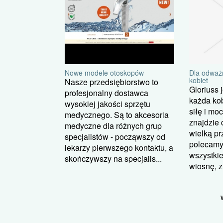
Dla odważn
Nowe modele otoskopów
kobiet
Nasze przedsiębiorstwo to
Gloriuss 
profesjonalny dostawca
każda ko
wysokiej jakości sprzętu
siłę i mo
medycznego. Są to akcesoria
znajdzie 
medyczne dla różnych grup
wielką p
specjalistów - począwszy od
polecamy
lekarzy pierwszego kontaktu, a
wszystkie
skończywszy na specjalis...
wiosnę, zi