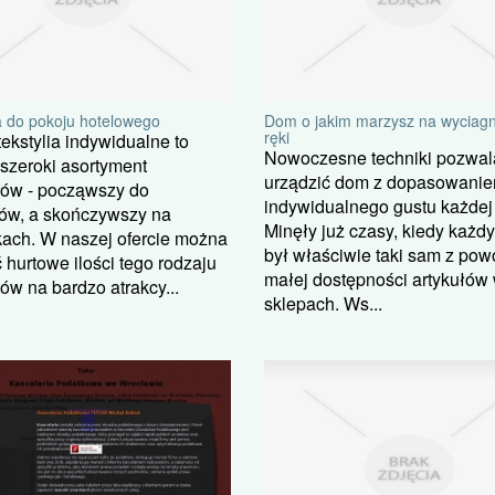
a do pokoju hotelowego
Dom o jakim marzysz na wyciagn
ręki
ekstylia indywidualne to
Nowoczesne techniki pozwal
szeroki asortyment
urządzić dom z dopasowani
tów - począwszy do
indywidualnego gustu każdej
ków, a skończywszy na
Minęły już czasy, kiedy każd
kach. W naszej ofercie można
był właściwie taki sam z po
 hurtowe ilości tego rodzaju
małej dostępności artykułów
ów na bardzo atrakcy...
sklepach. Ws...