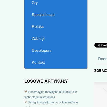
Gry
Specjalizacja
Relaks
Zabiegi
Developers
Doda
Kontakt
ZOBAC
LOSOWE ARTYKUŁY
Innowacyjne rozwiązania filtracyjne w
technologii mikrofiltracji
Usługi fotograficzne do dokumentów w