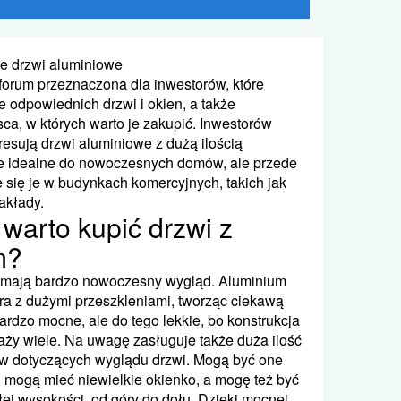
łe drzwi aluminiowe
 forum przeznaczona dla inwestorów, które
odpowiednich drzwi i okien, a także
ca, w których warto je zakupić. Inwestorów
resują drzwi aluminiowe z dużą ilością
ne idealne do nowoczesnych domów, ale przede
 się je w budynkach komercyjnych, takich jak
zakłady.
warto kupić drzwi z
m?
 mają bardzo nowoczesny wygląd. Aluminium
a z dużymi przeszkleniami, tworząc ciekawą
ardzo mocne, ale do tego lekkie, bo konstrukcja
aży wiele. Na uwagę zasługuje także duża ilość
w dotyczących wyglądu drzwi. Mogą być one
, mogą mieć niewielkie okienko, a mogę też być
łej wysokości, od góry do dołu. Dzięki mocnej