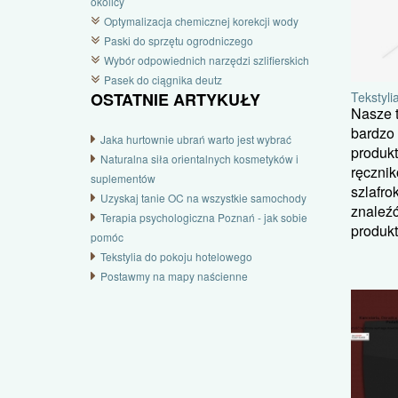
okolicy
Optymalizacja chemicznej korekcji wody
Paski do sprzętu ogrodniczego
Wybór odpowiednich narzędzi szlifierskich
Pasek do ciągnika deutz
Tekstyli
OSTATNIE ARTYKUŁY
Nasze t
bardzo 
Jaka hurtownie ubrań warto jest wybrać
produk
Naturalna siła orientalnych kosmetyków i
ręczni
suplementów
szlafro
Uzyskaj tanie OC na wszystkie samochody
znaleźć
Terapia psychologiczna Poznań - jak sobie
produkt
pomóc
Tekstylia do pokoju hotelowego
Postawmy na mapy naścienne