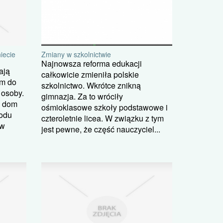
iecie
Zmiany w szkolnictwie
Najnowsza reforma edukacji
ają
całkowicie zmieniła polskie
em do
szkolnictwo. Wkrótce znikną
 osoby.
gimnazja. Za to wróciły
y dom
ośmioklasowe szkoły podstawowe i
wodu
czteroletnie licea. W związku z tym
 w
jest pewne, że część nauczyciel...