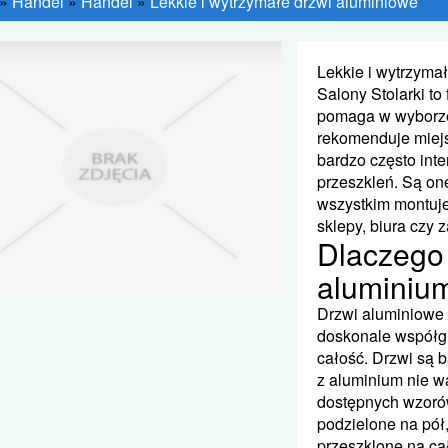
»
Handel
»
Handel
»
Lekkie i wytrzymałe drzwi aluminiowe
Lekkie i wytrzyma
Salony Stolarki to
pomaga w wyborze 
rekomenduje miejs
bardzo często inte
przeszkleń. Są o
wszystkim montuje
sklepy, biura czy 
Dlaczego 
aluminiu
Drzwi aluminiowe
doskonale współgr
całość. Drzwi są b
z aluminium nie w
dostępnych wzoró
podzielone na pół
przeszklone na ca