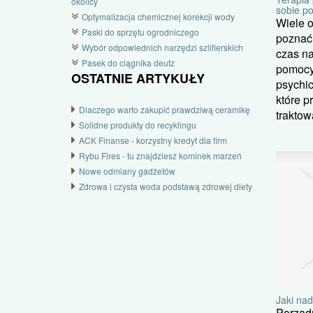
okolicy
sobie p
Optymalizacja chemicznej korekcji wody
Wiele o
Paski do sprzętu ogrodniczego
poznać,
Wybór odpowiednich narzędzi szlifierskich
czas na
Pasek do ciągnika deutz
pomocy
OSTATNIE ARTYKUŁY
psychic
które p
Dlaczego warto zakupić prawdziwą ceramikę
traktow
Solidne produkty do recyklingu
ACK Finanse - korzystny kredyt dla firm
Rybu Fires - tu znajdziesz kominek marzeń
Nowe odmiany gadżetów
Zdrowa i czysta woda podstawą zdrowej diety
Jaki na
Porządn