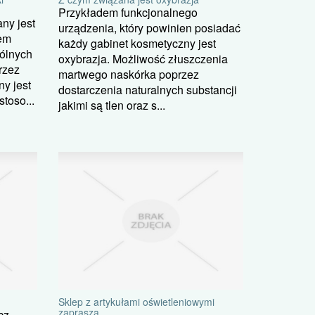
Przykładem funkcjonalnego
ny jest
urządzenia, który powinien posiadać
em
każdy gabinet kosmetyczny jest
gólnych
oxybrazja. Możliwość złuszczenia
rzez
martwego naskórka poprzez
ny jest
dostarczenia naturalnych substancji
toso...
jakimi są tlen oraz s...
Sklep z artykułami oświetleniowymi
zaprasza
cz.