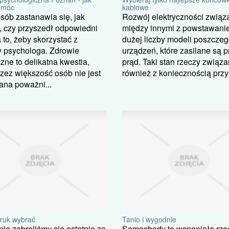
omóc
kablowe
sób zastanawia się, jak
Rozwój elektryczności związa
 czy przyszedł odpowiedni
między innymi z powstawani
 to, żeby skorzystać z
dużej liczby modeli poszcze
 psychologa. Zdrowie
urządzeń, które zasilane są p
zne to delikatna kwestia,
prąd. Taki stan rzeczy związa
rzez większość osób nie jest
również z koniecznością przys
ana poważni...
druk wybrać
Tanio i wygodnie
ie zabraliśmy się ostatnio za
Samochody to wspaniała rze