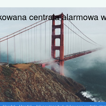
okowana centrala alarmowa