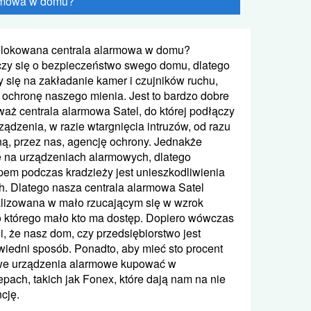
armowa w domu?
ulokowana centrala alarmowa w domu?
czy się o bezpieczeństwo swego domu, dlatego
 się na zakładanie kamer i czujników ruchu,
u ochronę naszego mienia. Jest to bardzo dobre
waż centrala alarmowa Satel, do której podłączy
rządzenia, w razie wtargnięcia intruzów, od razu
, przez nas, agencję ochrony. Jednakże
ię na urządzeniach alarmowych, dlatego
pem podczas kradzieży jest unieszkodliwienia
h. Dlatego nasza centrala alarmowa Satel
alizowana w mało rzucającym się w wzrok
 którego mało kto ma dostęp. Dopiero wówczas
 że nasz dom, czy przedsiębiorstwo jest
iedni sposób. Ponadto, aby mieć sto procent
we urządzenia alarmowe kupować w
pach, takich jak Fonex, które dają nam na nie
cję.