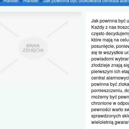
»
Handel
»
Handel
»
Jak powinna być ulokowana centrala al
Jak powinna być 
Każdy z nas trosz
często decydujemy
które mają na cel
posunięcie, ponie
się te wszystkie u
powiadomi wybraną
złodzieje znają s
pierwszym ich eta
central alarmowyc
powinna być zlok
pomieszczeniu, do
możemy być pewni,
chronione w odpow
pewności warto s
sprawdzonych skle
wieloletnią gwaran