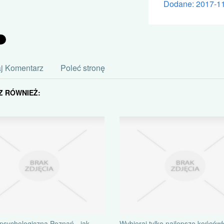
Dodane: 2017-1
j Komentarz
Poleć stronę
Z RÓWNIEŻ:
psychologiczna Poznań - jak
Wybieraj tylko najlepsze końcówk