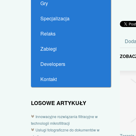
Gry
Specjalizacja
Relaks
Doda
Zabiegi
ZOBAC
Developers
Kontakt
LOSOWE ARTYKUŁY
Innowacyjne rozwiązania filtracyjne w
technologii mikrofiltracji
Usługi fotograficzne do dokumentów w
Terapia 