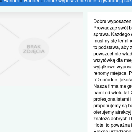
»
Handel
»
Handel
»
Dobre wyposażenie hotelu gwarancją suk
Dobre wyposażeni
Prowadząc swój bi
sprawa. Każdego 
musimy się termin
to podstawa, aby 
powszechnie wiad
wizytówką dla miej
wyjątkowe wyposaż
renomy miejsca. P
różnorodne, jakoś
Nasza firma ma gr
nami od wielu lat.
profesjonalistami 
proponujemy są ba
oferujemy atrakcyj
znaleźć dobrych i 
Hotel to poważna 
Piękne urządzone 