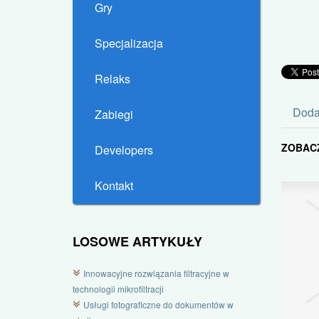
Gry
Specjalizacja
Relaks
Doda
Zabiegi
ZOBAC
Developers
Kontakt
LOSOWE ARTYKUŁY
Innowacyjne rozwiązania filtracyjne w
technologii mikrofiltracji
Usługi fotograficzne do dokumentów w