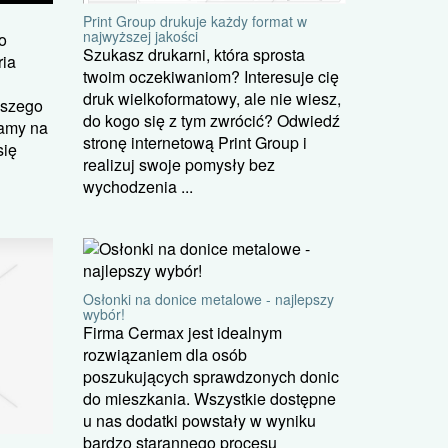
Print Group drukuje każdy format w
najwyższej jakości
o
Szukasz drukarni, która sprosta
ria
twoim oczekiwaniom? Interesuje cię
druk wielkoformatowy, ale nie wiesz,
aszego
do kogo się z tym zwrócić? Odwiedź
amy na
stronę internetową Print Group i
się
realizuj swoje pomysły bez
wychodzenia ...
Osłonki na donice metalowe - najlepszy
wybór!
Firma Cermax jest idealnym
rozwiązaniem dla osób
poszukujących sprawdzonych donic
do mieszkania. Wszystkie dostępne
u nas dodatki powstały w wyniku
bardzo starannego procesu