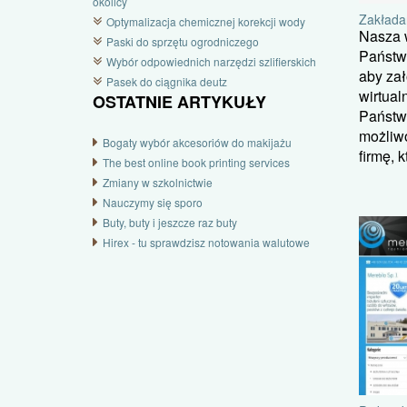
okolicy
Zakładan
Optymalizacja chemicznej korekcji wody
Nasza w
Paski do sprzętu ogrodniczego
Państw
Wybór odpowiednich narzędzi szlifierskich
aby zał
Pasek do ciągnika deutz
wirtual
OSTATNIE ARTYKUŁY
Państw
możliw
Bogaty wybór akcesoriów do makijażu
firmę, k
The best online book printing services
Zmiany w szkolnictwie
Nauczymy się sporo
Buty, buty i jeszcze raz buty
Hirex - tu sprawdzisz notowania walutowe