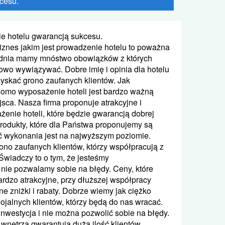
cesu.
e hotelu gwarancją sukcesu.
znes jakim jest prowadzenie hotelu to poważna
dnia mamy mnóstwo obowiązków z których
owo wywiązywać. Dobre imię i opinia dla hotelu
zyskać grono zaufanych klientów. Jak
omo wyposażenie hoteli jest bardzo ważną
sca. Nasza firma proponuje atrakcyjne i
enie hoteli, które będzie gwarancją dobrej
rodukty, które dla Państwa proponujemy są
ć wykonania jest na najwyższym poziomie.
ono zaufanych klientów, którzy współpracują z
 Świadczy to o tym, że jesteśmy
i nie pozwalamy sobie na błędy. Ceny, które
rdzo atrakcyjne, przy dłuższej współpracy
ne zniżki i rabaty. Dobrze wiemy jak ciężko
lojalnych klientów, którzy będą do nas wracać.
inwestycja i nie można pozwolić sobie na błędy.
wnętrza gwarantują dużą ilość klientów.