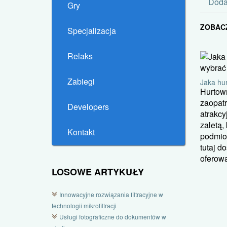
Doda
Gry
ZOBAC
Specjalizacja
Relaks
Zabiegi
Jaka hur
Hurtow
zaopatr
Developers
atrakcy
zaletą,
Kontakt
podmiot
tutaj d
oferowa
LOSOWE ARTYKUŁY
Innowacyjne rozwiązania filtracyjne w
technologii mikrofiltracji
Usługi fotograficzne do dokumentów w