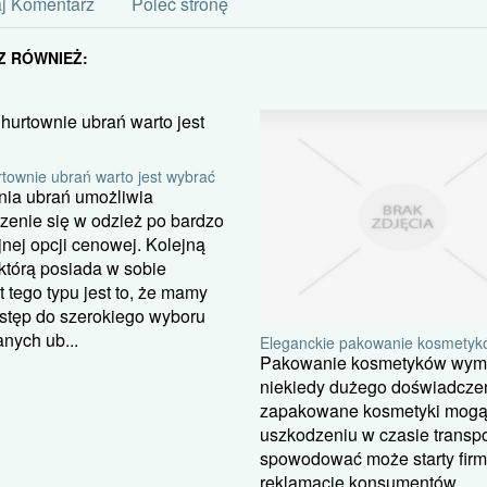
j Komentarz
Poleć stronę
Z RÓWNIEŻ:
townie ubrań warto jest wybrać
nia ubrań umożliwia
zenie się w odzież po bardzo
jnej opcji cenowej. Kolejną
 którą posiada w sobie
 tego typu jest to, że mamy
ostęp do szerokiego wyboru
nych ub...
Eleganckie pakowanie kosmetyk
Pakowanie kosmetyków wy
niekiedy dużego doświadczen
zapakowane kosmetyki mogą
uszkodzeniu w czasie transpo
spowodować może starty firm
reklamacje konsumentów.