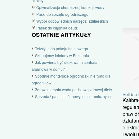
okolicy
Optymalizacja chemicznej korekcji wody
Paski do sprzętu ogrodniczego
Wybór odpowiednich narzędzi szlifierskich
Pasek do ciągnika deutz
OSTATNIE ARTYKUŁY
Tekstylia do pokoju hotelowego
Skupujemy telefony w Poznaniu
Jak powinna być ulokowana centrala
alarmowa w domu?
Spodnie monterskie ogrodniczki nie tylko dla
ogrodników
Zdrowa i czysta woda podstawą zdrowej diety
Solidne 
Sprzedaż patelni teflonowych i ceramicznych
Kalibr
regular
prawid
działan
elektr
i wielu