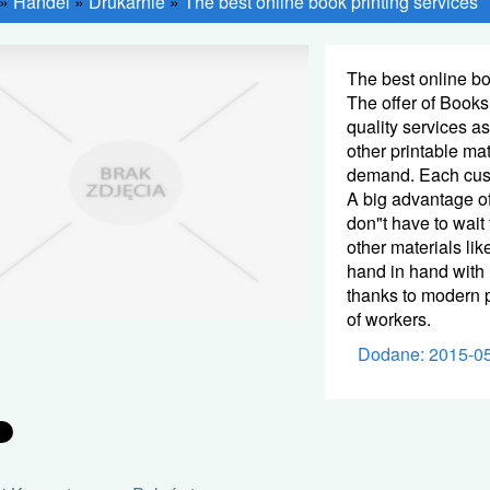
»
Handel
»
Drukarnie
»
The best online book printing services
The best online bo
The offer of Books
quality services a
other printable mat
demand. Each custo
A big advantage of 
don"t have to wait
other materials lik
hand in hand with h
thanks to modern p
of workers.
Dodane: 2015-0