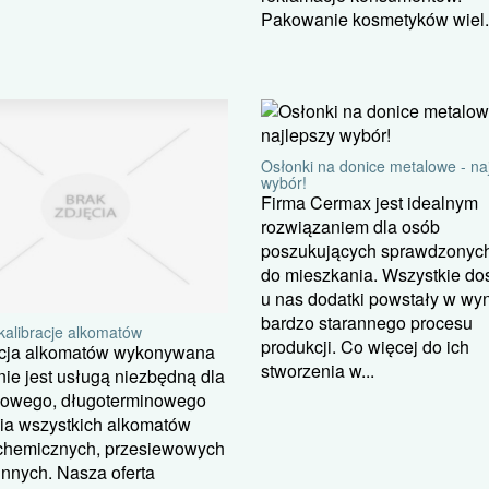
Pakowanie kosmetyków wiel.
Osłonki na donice metalowe - na
wybór!
Firma Cermax jest idealnym
rozwiązaniem dla osób
poszukujących sprawdzonych
do mieszkania. Wszystkie do
u nas dodatki powstały w wy
bardzo starannego procesu
kalibracje alkomatów
produkcji. Co więcej do ich
acja alkomatów wykonywana
stworzenia w...
nie jest usługą niezbędną dla
łowego, długoterminowego
ia wszystkich alkomatów
ochemicznych, przesiewowych
 innych. Nasza oferta