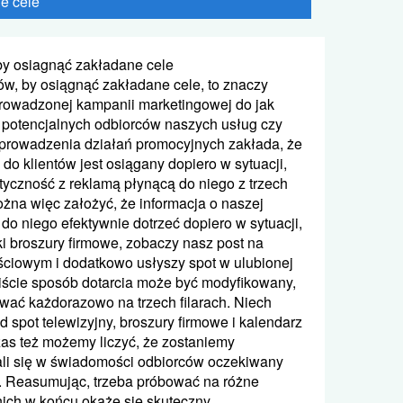
e cele
by osiagnąć zakładane cele
ów, by osiągnąć zakładane cele, to znaczy
rowadzonej kampanii marketingowej do jak
y potencjalnych odbiorców naszych usług czy
 prowadzenia działań promocyjnych zakłada, że
do klientów jest osiągany dopiero w sytuacji,
tyczność z reklamą płynącą do niego z trzech
ożna więc założyć, że informacja o naszej
do niego efektywnie dotrzeć dopiero w sytuacji,
ki broszury firmowe, zobaczy nasz post na
ściowym i dodatkowo usłyszy spot w ulubionej
wiście sposób dotarcia może być modyfikowany,
wać każdorazowo na trzech filarach. Niech
d spot telewizyjny, broszury firmowe i kalendarz
zas też możemy liczyć, że zostaniemy
ali się w świadomości odbiorców oczekiwany
. Reasumując, trzeba próbować na różne
nich w końcu okaże się skuteczny.