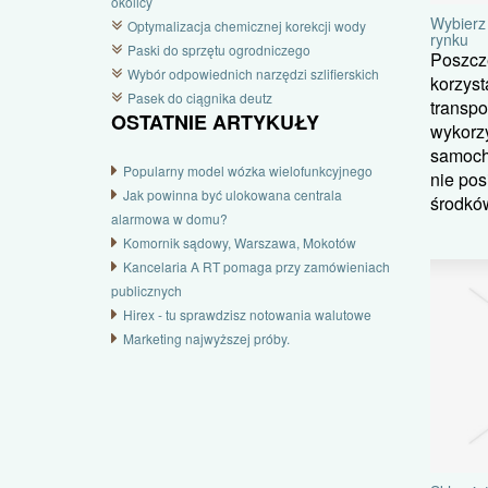
okolicy
Wybierz 
Optymalizacja chemicznej korekcji wody
rynku
Paski do sprzętu ogrodniczego
Poszcze
Wybór odpowiednich narzędzi szlifierskich
korzyst
Pasek do ciągnika deutz
transpo
OSTATNIE ARTYKUŁY
wykorz
samoch
Popularny model wózka wielofunkcyjnego
nie po
Jak powinna być ulokowana centrala
środków
alarmowa w domu?
Komornik sądowy, Warszawa, Mokotów
Kancelaria A RT pomaga przy zamówieniach
publicznych
Hirex - tu sprawdzisz notowania walutowe
Marketing najwyższej próby.