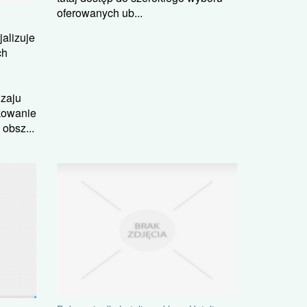
oferowanych ub...
alizuje
ch
dzaju
kowanie
obsz...