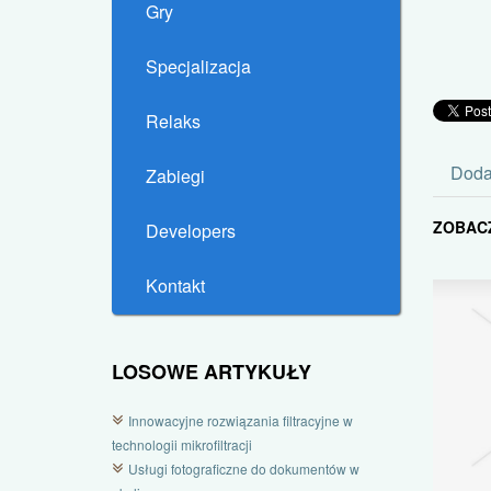
Gry
Specjalizacja
Relaks
Doda
Zabiegi
ZOBAC
Developers
Kontakt
LOSOWE ARTYKUŁY
Innowacyjne rozwiązania filtracyjne w
technologii mikrofiltracji
Usługi fotograficzne do dokumentów w