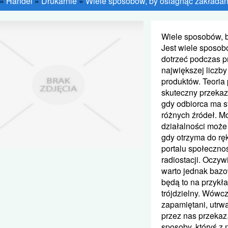
»
Handel
»
Drukarnie
»
Wiele sposobów, by osiagnąć zakładan
Wiele sposobów, 
Jest wiele sposob
dotrzeć podczas p
największej liczb
produktów. Teoria
skuteczny przekaz 
gdy odbiorca ma s
różnych źródeł. M
działalności może 
gdy otrzyma do rę
portalu społeczno
radiostacji. Oczy
warto jednak bazo
będą to na przykła
trójdzielny. Wówc
zapamiętani, utrw
przez nas przekaz
sposoby, któryś z 