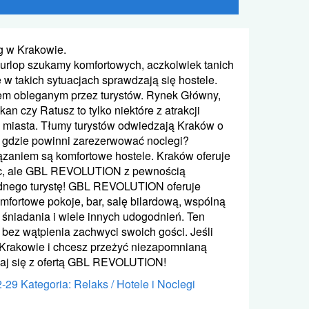
g w Krakowie.
 urlop szukamy komfortowych, aczkolwiek tanich
 w takich sytuacjach sprawdzają się hostele.
em obleganym przez turystów. Rynek Główny,
an czy Ratusz to tylko niektóre z atrakcji
o miasta. Tłumy turystów odwiedzają Kraków o
, gdzie powinni zarezerwować noclegi?
zaniem są komfortowe hostele. Kraków oferuje
jsc, ale GBL REVOLUTION z pewnością
ednego turystę! GBL REVOLUTION oferuje
fortowe pokoje, bar, salę bilardową, wspólną
śniadania i wiele innych udogodnień. Ten
 bez wątpienia zachwyci swoich gości. Jeśli
 Krakowie i chcesz przeżyć niezapomnianą
naj się z ofertą GBL REVOLUTION!
2-29
Kategoria: Relaks / Hotele i Noclegi