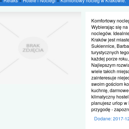
»
Relaks
»
Hotele i Noclegi
»
Komfortowy nocleg w Krakowie.
Komfortowy nocle
Wybierając się na
noclegów. Idealnie
Kraków jest miast
Sukiennice, Barbak
turystycznych teg
każdej porze roku
Najlepszym rozwią
wiele takich mie
zainteresuje niej
swoim gościom kom
kuchnię, darmowe 
klimatyczny hostel
planujesz urlop w
przygodę - zapoz
Dodane: 2017-1