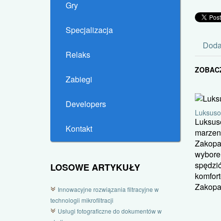
Gry
Specjalizacja
Doda
Relaks
ZOBAC
Zabiegi
Developers
Luksuso
Luksus
Kontakt
marzen
Zakopa
wyborem
spędzić
LOSOWE ARTYKUŁY
komfor
Zakopan
Innowacyjne rozwiązania filtracyjne w
technologii mikrofiltracji
Usługi fotograficzne do dokumentów w