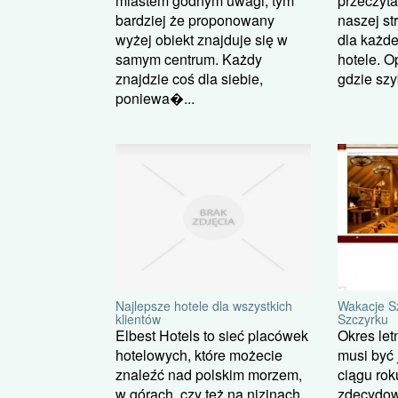
miastem godnym uwagi, tym
przeczyt
bardziej że proponowany
naszej st
wyżej obiekt znajduje się w
dla każde
samym centrum. Każdy
hotele. O
znajdzie coś dla siebie,
gdzie szy
poniewa�...
Najlepsze hotele dla wszystkich
Wakacje Sz
klientów
Szczyrku
Elbest Hotels to sieć placówek
Okres let
hotelowych, które możecie
musi być
znaleźć nad polskim morzem,
ciągu ro
w górach, czy też na nizinach.
zdecydow