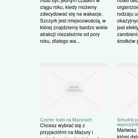
hoteli de
musi być jednym czasem w
organizo
ciągu roku, kiedy możemy
rodzaju u
zdecydować się na wakacje.
okazyjnyc
Szczyrk jest miejscowością, w
jest efe
której znajdziemy bardzo wiele
zarobien
atrakcji niezależnie od pory
środków p
roku, dlatego wa...
Czarter łodzi na Mazurach
Schudnij p
wypoczyn
Chcesz wybrać się z
Martwisz 
przyjaciółmi na Mazury i
której da