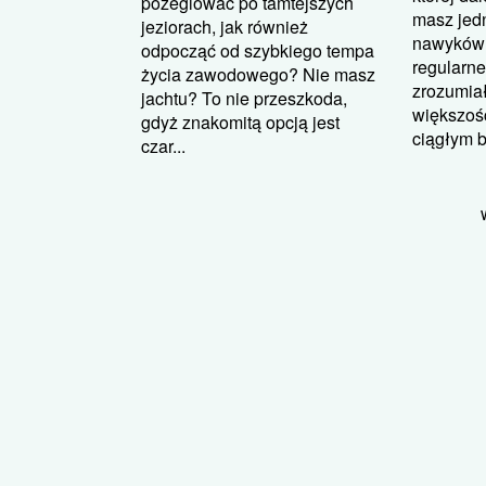
pożeglować po tamtejszych
masz jed
jeziorach, jak również
nawyków 
odpocząć od szybkiego tempa
regularn
życia zawodowego? Nie masz
zrozumiał
jachtu? To nie przeszkoda,
większość
gdyż znakomitą opcją jest
ciągłym b
czar...