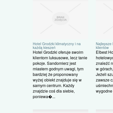
Hotel Grodzki klimatyczny i na
Najlepsze 
każdą kieszeń
klientów
Hotel Grodzki oferuje swoim
Elbest Ho
klientom luksusowe, lecz tanie
hotelowyc
pokoje. Sandomierz jest
znaleźć 
miastem godnym uwagi, tym
w górach,
bardziej że proponowany
Jeżeli sz
wyżej obiekt znajduje się w
zawsze c
samym centrum. Każdy
uśmiechni
znajdzie coś dla siebie,
wygodne p
poniewa�...