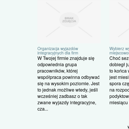
Organizacja wyjazdów
Wybierz w
integracyjnych dla firm
miejscowo
W Twojej firmie znajduje się
Choć sez
odpowiednia grupa
dobiegł j
pracowników, której
to końca
współpraca powinna odbywać
jest mies
się na wysokim poziomie. Jest
spora czę
to jednak możliwe wtedy, jeśli
na rozpoc
wcześniej zadbasz o tak
podyktow
zwane wyjazdy integracyjne,
miesiącu 
cza...