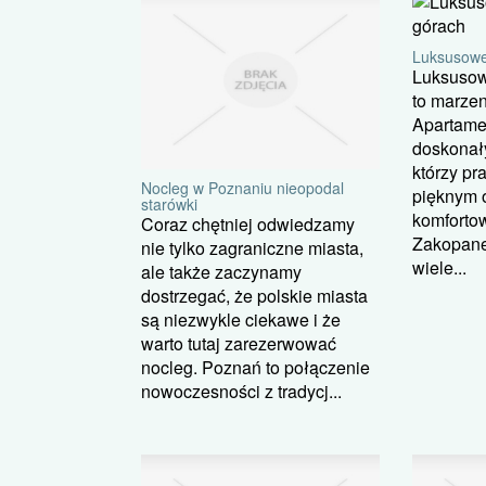
Luksusowe
Luksusow
to marzen
Apartame
doskonał
którzy pr
Nocleg w Poznaniu nieopodal
pięknym o
starówki
komforto
Coraz chętniej odwiedzamy
Zakopane
nie tylko zagraniczne miasta,
wiele...
ale także zaczynamy
dostrzegać, że polskie miasta
są niezwykle ciekawe i że
warto tutaj zarezerwować
nocleg. Poznań to połączenie
nowoczesności z tradycj...