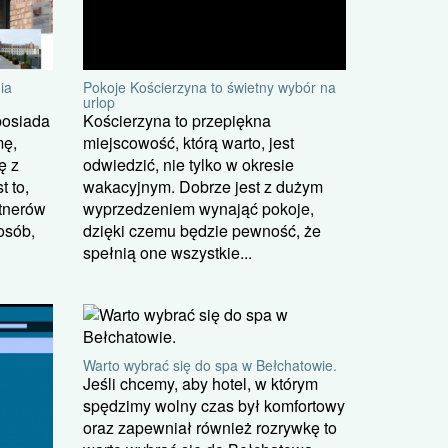
ia
Pokoje Kościerzyna to świetny wybór na
urlop
posiada
Kościerzyna to przepiękna
mę,
miejscowość, którą warto, jest
ę z
odwiedzić, nie tylko w okresie
t to,
wakacyjnym. Dobrze jest z dużym
rtnerów
wyprzedzeniem wynająć pokoje,
osób,
dzięki czemu będzie pewność, że
spełnią one wszystkie...
Warto wybrać się do spa w Bełchatowie.
Jeśli chcemy, aby hotel, w którym
spędzimy wolny czas był komfortowy
oraz zapewniał również rozrywkę to