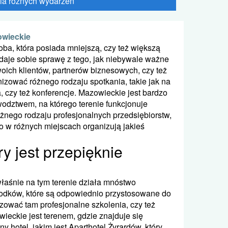
ia różnych wydarzeń
owieckie
ba, która posiada mniejszą, czy też większą
zdaje sobie sprawę z tego, jak niebywale ważne
swoich klientów, partnerów biznesowych, czy też
nizować różnego rodzaju spotkania, takie jak na
, czy też konferencje. Mazowieckie jest bardzo
odztwem, na którego terenie funkcjonuje
żnego rodzaju profesjonalnych przedsiębiorstw,
to w różnych miejscach organizują jakieś
ry jest przepięknie
łaśnie na tym terenie działa mnóstwo
odków, które są odpowiednio przystosowane do
zować tam profesjonalne szkolenia, czy też
ieckie jest terenem, gdzie znajduje się
ny hotel, jakim jest Aparthotel Żyrardów, który