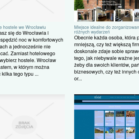
ne hostele we Wrocławiu
Miejsce idealne do zorganizowan
różnych wydarzeń
sz się do Wrocławia i
Obecnie każda osoba, która 
 spędzić noc w komfortowych
mniejszą, czy też większą fir
ach a jednocześnie nie
doskonale zdaje sobie spraw
acać. Zamiast hotelowego
tego, jak niebywale ważne jes
wybierz hostele. Wrocław
żeby dla swoich klientów, pa
astem, w którym można
biznesowych, czy też innych 
kilka tego typu ...
or...