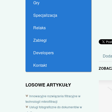
Gry
Specjalizacja
Relaks
Zabiegi
Developers
Doda
Kontakt
ZOBAC
LOSOWE ARTYKUŁY
Innowacyjne rozwiązania filtracyjne w
technologii mikrofiltracji
Usługi fotograficzne do dokumentów w