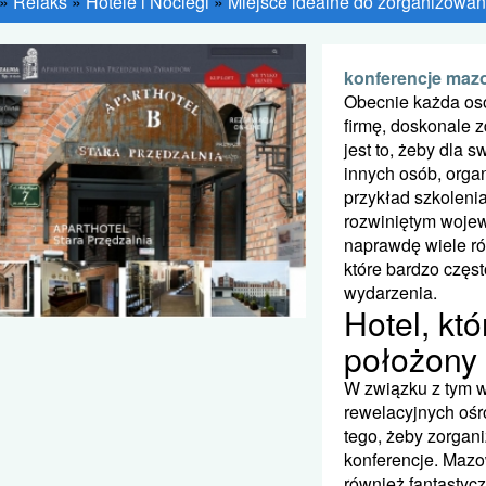
»
Relaks
»
Hotele i Noclegi
»
Miejsce idealne do zorganizowan
konferencje maz
Obecnie każda oso
firmę, doskonale 
jest to, żeby dla 
innych osób, orga
przykład szkolenia
rozwiniętym wojew
naprawdę wiele ró
które bardzo częs
wydarzenia.
Hotel, któ
położony
W związku z tym w
rewelacyjnych ośr
tego, żeby zorgani
konferencje. Mazow
również fantastycz