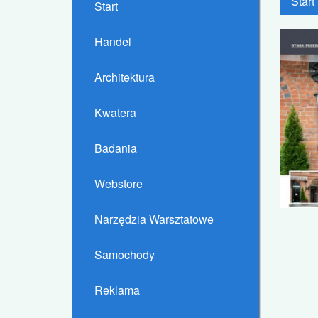
Start
Start
Handel
Architektura
Kwatera
Badania
Webstore
Narzędzia Warsztatowe
Samochody
Reklama