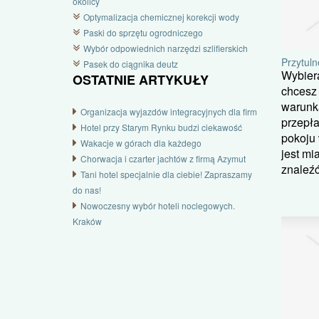
okolicy
Optymalizacja chemicznej korekcji wody
Paski do sprzętu ogrodniczego
Wybór odpowiednich narzędzi szlifierskich
Przytul
Pasek do ciągnika deutz
Wybiera
OSTATNIE ARTYKUŁY
chcesz
warunk
Organizacja wyjazdów integracyjnych dla firm
przepł
Hotel przy Starym Rynku budzi ciekawość
pokoju 
Wakacje w górach dla każdego
jest mi
Chorwacja i czarter jachtów z firmą Azymut
znaleźć 
Tani hotel specjalnie dla ciebie! Zapraszamy
do nas!
Nowoczesny wybór hoteli noclegowych.
Kraków