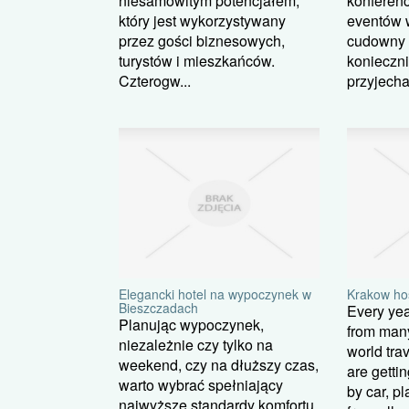
niesamowitym potencjałem,
konferenc
który jest wykorzystywany
eventów w
przez gości biznesowych,
cudowny 
turystów i mieszkańców.
konieczni
Czterogw...
przyjecha
Elegancki hotel na wypoczynek w
Krakow ho
Bieszczadach
Every year
Planując wypoczynek,
from many
niezależnie czy tylko na
world tra
weekend, czy na dłuższy czas,
are getti
warto wybrać spełniający
by car, pl
najwyższe standardy komfortu