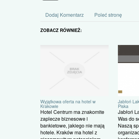
Dodaj Komentarz
Poleć stronę
ZOBACZ RÓWNIEŻ:
Wyjątkowa oferta na hotel w
Jabłoń La
Krakowie
Piska
Hotel Centrum ma znakomite
Jabłoń L
zaplecze biznesowe i
Was do se
bankietowe, jakiego nie mają
Naszą spe
hotele. Kraków ma hotel z
organiza