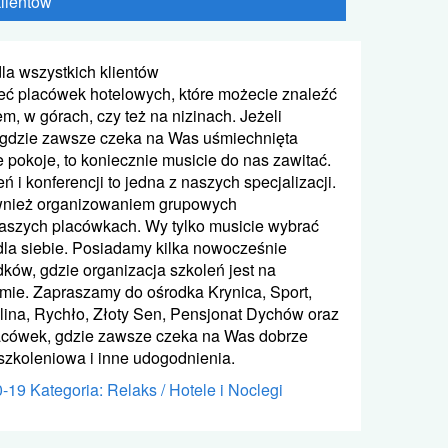
klientów
la wszystkich klientów
sieć placówek hotelowych, które możecie znaleźć
, w górach, czy też na nizinach. Jeżeli
 gdzie zawsze czeka na Was uśmiechnięta
 pokoje, to koniecznie musicie do nas zawitać.
ń i konferencji to jedna z naszych specjalizacji.
wnież organizowaniem grupowych
szych placówkach. Wy tylko musicie wybrać
dla siebie. Posiadamy kilka nowocześnie
ków, gdzie organizacja szkoleń jest na
ie. Zapraszamy do ośrodka Krynica, Sport,
lina, Rychło, Złoty Sen, Pensjonat Dychów oraz
lacówek, gdzie zawsze czeka na Was dobrze
zkoleniowa i inne udogodnienia.
0-19
Kategoria: Relaks / Hotele i Noclegi