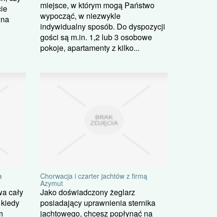
miejsce, w którym mogą Państwo
cie
wypocząć, w niezwykle
 na
indywidualny sposób. Do dyspozycji
gości są m.in. 1,2 lub 3 osobowe
pokoje, apartamenty z kilko...
a
Chorwacja i czarter jachtów z firmą
Azymut
wa cały
Jako doświadczony żeglarz
 kiedy
posiadający uprawnienia sternika
m
jachtowego, chcesz popłynąć na