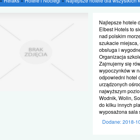
»
Relaks
»
Hotele i Noclegi
»
Najlepsze hotele dla wszystkich 
Najlepsze hotele d
Elbest Hotels to 
nad polskim morzem
szukacie miejsca,
obsługa i wygodne
Organizacja szkole
Zajmujemy się ró
wypoczynków w na
odpowiedni hotel 
urządzonych ośrod
najwyższym poziom
Wodnik, Wolin, So
do kilku innych p
wyposażona sala s
Dodane: 2018-1