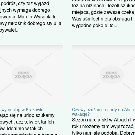
podróż, czy też wyjazd
też na nizinach. Jeżeli szuka
jnych wymaga dobrego
miejsca, gdzie zawsze czeka
owania. Marcin Wysocki to
Was uśmiechnięta obsługa i
wy miłośnik dobrego stylu, a
wygodne pokoje, to...
bywatel...
owy nocleg w Krakowie.
Czy wyjeżdżać na narty do Alp n
wakacje?
jąc się na urlop szukamy
Sezon narciarski w Alpach tr
owych, aczkolwiek tanich
rok i możemy tam wyjeżdżać,
w. Idealnie w takich
tylko nam się podoba. Dobry
ach sprawdzają się hostele.