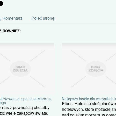
j Komentarz
Poleć stronę
Z RÓWNIEŻ:
odróżowanie z pomocą Marcina
Najlepsze hotele dla wszystkich 
ego
Elbest Hotels to sieć placów
 nas z pewnością chciałby
hotelowych, które możecie z
ić wiele zakątków świata.
nad polskim morzem, w górac