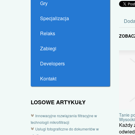
Gry
Specjalizacja
Doda
Relaks
ZOBAC
Zabiegi
Developers
Kontakt
LOSOWE ARTYKUŁY
Tanie p
Innowacyjne rozwiązania filtracyjne w
Wysocki
technologii mikrofiltracji
Każdy z
Usługi fotograficzne do dokumentów w
odwiedz