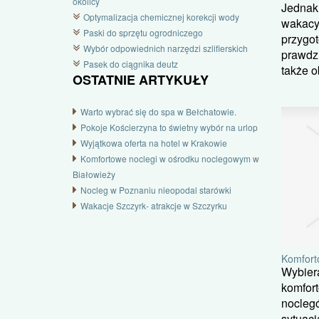
okolicy
Jednak 
Optymalizacja chemicznej korekcji wody
wakacy
Paski do sprzętu ogrodniczego
przygot
Wybór odpowiednich narzędzi szlifierskich
prawdzi
Pasek do ciągnika deutz
także o
OSTATNIE ARTYKUŁY
Warto wybrać się do spa w Bełchatowie.
Pokoje Kościerzyna to świetny wybór na urlop
Wyjątkowa oferta na hotel w Krakowie
Komfortowe noclegi w ośrodku noclegowym w
Białowieży
Nocleg w Poznaniu nieopodal starówki
Wakacje Szczyrk- atrakcje w Szczyrku
Komfort
Wybiera
komfort
noclegó
sytuacj