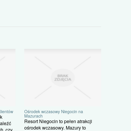
klientów
Ośrodek wczasowy Niegocin na
Mazurach
ek
Resort Niegocin to pełen atrakcji
naleźć
ośrodek wczasowy. Mazury to
h, czy