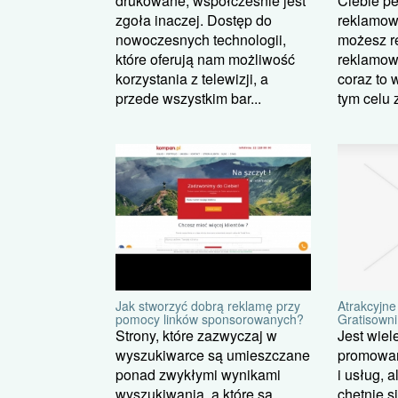
drukowane, współcześnie jest
Ciebie p
zgoła inaczej. Dostęp do
reklamow
nowoczesnych technologii,
możesz r
które oferują nam możliwość
reklamow
korzystania z telewizji, a
coraz to 
przede wszystkim bar...
tym celu 
Atrakcyjn
Jak stworzyć dobrą reklamę przy
Gratisowni
pomocy linków sponsorowanych?
Jest wie
Strony, które zazwyczaj w
promowan
wyszukiwarce są umieszczane
i usług, a
ponad zwykłymi wynikami
chętnie s
wyszukiwania, a które są