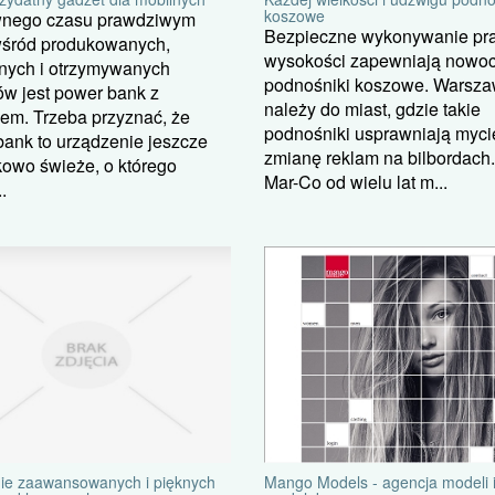
koszowe
nego czasu prawdziwym
Bezpieczne wykonywanie pr
wśród produkowanych,
wysokości zapewniają nowo
nych i otrzymywanych
podnośniki koszowe. Warsz
w jest power bank z
należy do miast, gdzie takie
em. Trzeba przyznać, że
podnośniki usprawniają myci
ank to urządzenie jeszcze
zmianę reklam na bilbordach
owo świeże, o którego
Mar-Co od wielu lat m...
.
ie zaawansowanych i pięknych
Mango Models - agencja modeli 