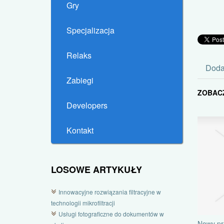
Gry
Specjalizacja
Relaks
Doda
Zabiegi
ZOBAC
Developers
Kontakt
LOSOWE ARTYKUŁY
Innowacyjne rozwiązania filtracyjne w
technologii mikrofiltracji
Usługi fotograficzne do dokumentów w
Nowy pr