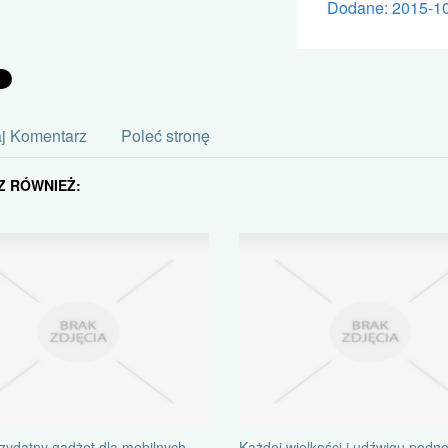
Dodane: 2015-1
j Komentarz
Poleć stronę
Z RÓWNIEŻ:
zydatny gadżet dla mobilnych
Każdej wielkości i udźwigu podno