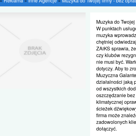
»
Reklama
»
Inne Agencje
»
Muzyka do Twojej firmy - bez opłat
Muzyka do Twojej f
W punktach usług
muzyka wprowadza k
chętniej odwiedza
ZAiKS sprawia, że 
czy klubów rezygn
nie musi być. War
dotyczy. Aby to zro
Muzyczna Galanter
działalności jaką
od wszystkich dod
oszczędzanie bez 
klimatycznej opra
ścieżek dźwiękowy
firma może znaleźć
zadowolonych klie
dołączyć.