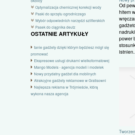
okolicy
Od pew
Optymalizacja chemicznej korekcji wody
hitem 
Paski do sprzętu ogrodniczego
wręcza
Wybór odpowiednich narzędzi szlifierskich
gadżetó
Pasek do ciągnika deutz
nadruki
OSTATNIE ARTYKUŁY
power b
stosunk
tanie gadżety dzięki którym będziesz mógł się
istnien..
promować
Ekspresowe usługi drukarni wielkoformatowej
Mango Models - agencja modeli i modelek
Nowy przydatny gadżet dla mobilnych
Atrakcyjne gadżety reklamowe w Gratisowni
Najlepsza reklama w Trójmieście, którą
wykona nasza agencja
Tworzen