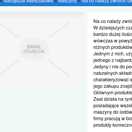
»
Narzędzia Warsztatowe
»
Maszyny
»
Na co należy zwrócić uw
Na co należy zwró
W dzisiejszych cz
bardzo dużej ilości
wówczas w powyżs
różnych produktów
Jednym z nich, uż
jednego z najbardz
Jedyny i nie do p
naturalnych skład
charakteryzować s
jego zakupu znajd
Głównym produktem
Zeal działa na ryn
posiadające wszelk
maszyny do lodów.
firmy pracują w b
produkty konieczn