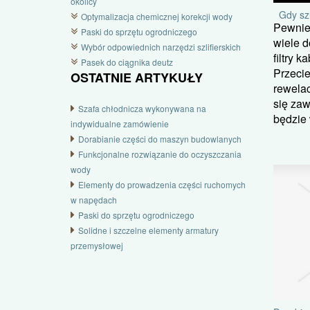
okolicy
Gdy szu
Optymalizacja chemicznej korekcji wody
Pewnie
Paski do sprzętu ogrodniczego
wiele 
Wybór odpowiednich narzędzi szlifierskich
filtry 
Pasek do ciągnika deutz
Przecie
OSTATNIE ARTYKUŁY
rewelac
się zaw
Szafa chłodnicza wykonywana na
będzie w
indywidualne zamówienie
Dorabianie części do maszyn budowlanych
Funkcjonalne rozwiązanie do oczyszczania
wody
Elementy do prowadzenia części ruchomych
w napędach
Paski do sprzętu ogrodniczego
Solidne i szczelne elementy armatury
przemysłowej