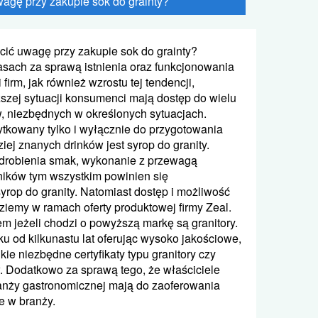
agę przy zakupie sok do grainty?
cić uwagę przy zakupie sok do grainty?
asach za sprawą istnienia oraz funkcjonowania
 firm, jak również wzrostu tej tendencji,
zej sytuacji konsumenci mają dostęp do wielu
, niezbędnych w określonych sytuacjach.
ytkowany tylko i wyłącznie do przygotowania
iej znanych drinków jest syrop do granity.
odrobienia smak, wykonanie z przewagą
ników tym wszystkim powinien się
yrop do granity. Natomiast dostęp i możliwość
ziemy w ramach oferty produktowej firmy Zeal.
 jeżeli chodzi o powyższą markę są granitory.
ku od kilkunastu lat oferując wysoko jakościowe,
ie niezbędne certyfikaty typu granitory czy
 Dodatkowo za sprawą tego, że właściciele
ranży gastronomicznej mają do zaoferowania
e w branży.