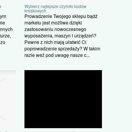
a
Wybierz najlepsze czytniki kodów
kreskowych
rym
Prowadzenie Twojego sklepu bądź
nie
marketu jest możliwe dzięki
innych
zastosowaniu nowoczesnego
turze,
wyposażenia, maszyn i urządzeń?
dzo
Pewne z nich mają ułatwić Ci
poprowadzenie sprzedaży? W takim
razie weź pod uwagę nasze c...