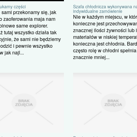
Szafa chłodnicza wykonywana n
kamy części
indywidualne zamówienie
 sami przekonamy się, jak
Nie w każdym miejscu, w któ
do zaoferowania maja nam
konieczne jest przechowywa
kabinowe same explorer.
znacznej ilości żywności lub 
ż tutaj wszystko działa tak
materiałów w niskiej tempera
yjnie, że sami nie będziemy
konieczna jest chłodnia. Bar
odzić i pewnie wszystko
często rolę w chłodni spełnia
 jak najl...
znacznie mniej...