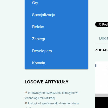
Gry
Specjalizacja
Relaks
Doda
Zabiegi
ZOBAC
Developers
Kontakt
LOSOWE ARTYKUŁY
Innowacyjne rozwiązania filtracyjne w
technologii mikrofiltracji
Usługi fotograficzne do dokumentów w