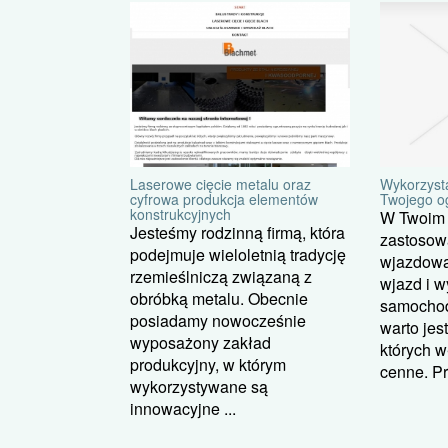
Wykorzyst
Laserowe cięcie metalu oraz
Twojego o
cyfrowa produkcja elementów
konstrukcyjnych
W Twoim 
Jesteśmy rodzinną firmą, która
zastosow
podejmuje wieloletnią tradycję
wjazdową,
rzemieślniczą związaną z
wjazd i 
obróbką metalu. Obecnie
samochod
posiadamy nowocześnie
warto jes
wyposażony zakład
których w
produkcyjny, w którym
cenne. Pr
wykorzystywane są
innowacyjne ...