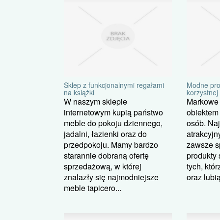
Sklep z funkcjonalnymi regałami
Modne prod
na książki
korzystnej
W naszym sklepie
Markowe 
internetowym kupią państwo
obiektem
meble do pokoju dziennego,
osób. Naj
jadalni, łazienki oraz do
atrakcyjn
przedpokoju. Mamy bardzo
zawsze s
starannie dobraną ofertę
produkty 
sprzedażową, w której
tych, któ
znalazły się najmodniejsze
oraz lubi
meble tapicero...