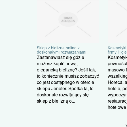
Sklep z bielizną online z
Kosmetyki 
doskonałymi rozwiązaniami
firmy Higi
Zastanawiasz się gdzie
Kosmetyki
możesz kupić nową,
pewności
elegancką bieliznę? Jeśli tak,
masowo i
to koniecznie musisz zobaczyć
wszelkieg
co jest dostępnego w ofercie
Horeca, a
sklepu Jenefer. Spółka ta, to
hotele, p
doskonale rozwijający się
wypoczyn
sklep z bielizną o...
restaurac
hotelowe .