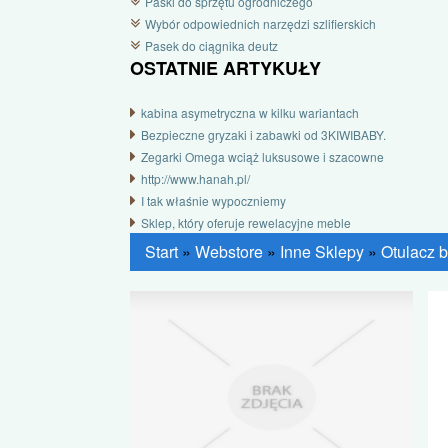
Paski do sprzętu ogrodniczego
Wybór odpowiednich narzędzi szlifierskich
Pasek do ciągnika deutz
OSTATNIE ARTYKUŁY
kabina asymetryczna w kilku wariantach
Bezpieczne gryzaki i zabawki od 3KIWIBABY.
Zegarki Omega wciąż luksusowe i szacowne
http://www.hanah.pl/
I tak właśnie wypoczniemy
Sklep, który oferuje rewelacyjne meble
Start
»
Webstore
»
Inne Sklepy
»
Otulacz 