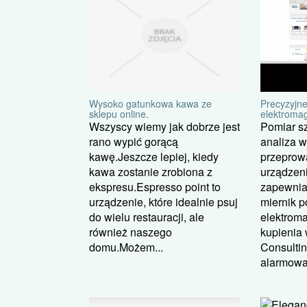
Wysoko gatunkowa kawa ze
Precyzyjne
sklepu online.
elektroma
Wszyscy wiemy jak dobrze jest
Pomiar s
rano wypić gorącą
analiza 
kawę.Jeszcze lepiej, kiedy
przeprow
kawa zostanie zrobiona z
urządzeni
ekspresu.Espresso point to
zapewnia
urządzenie, które idealnie psuj
miernik p
do wielu restauracji, ale
elektrom
również naszego
kupienia 
domu.Możem...
Consultin
alarmowa.