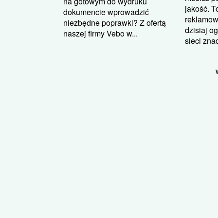
na gotowym do wydruku
jakość. T
dokumencie wprowadzić
reklamowa
niezbędne poprawki? Z ofertą
dzisiaj o
naszej firmy Vebo w...
sieci zna