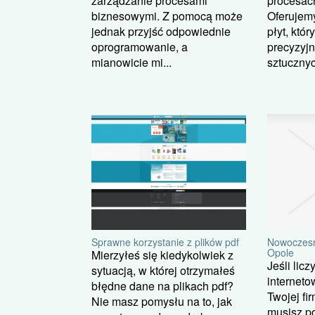
zarządzanie procesami
procesac
biznesowymi. Z pomocą może
Oferujemy
jednak przyjść odpowiednie
płyt, któ
oprogramowanie, a
precyzyjn
mianowicie mi...
sztucznyc
Nowoczesn
Sprawne korzystanie z plików pdf
Opole
Mierzyłeś się kiedykolwiek z
Jeśli licz
sytuacją, w której otrzymałeś
interneto
błędne dane na plikach pdf?
Twojej fi
Nie masz pomysłu na to, jak
musisz p