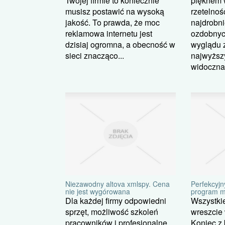
Twojej firmie to koniecznie
pięknem 
musisz postawić na wysoką
rzetelno
jakość. To prawda, że moc
najdrobn
reklamowa internetu jest
ozdobnyc
dzisiaj ogromna, a obecność w
wyglądu 
sieci znacząco...
najwyższ
widoczna 
Niezawodny altova xmlspy. Cena
Perfekcyjn
nie jest wygórowana
program 
Dla każdej firmy odpowiedni
Wszystkie
sprzęt, możliwość szkoleń
wreszcie
pracowników i profesjonalne
Koniec z