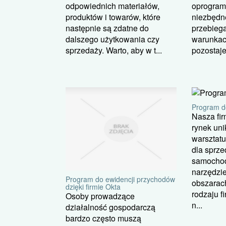
odpowiednich materiałów,
oprogram
produktów i towarów, które
niezbędn
następnie są zdatne do
przebieg
dalszego użytkowania czy
warunkac
sprzedaży. Warto, aby w t...
pozostaje 
Program d
Nasza fi
rynek un
warsztat
dla sprz
samochod
narzędzie
Program do ewidencji przychodów
obszarach
dzięki firmie Okta
rodzaju f
Osoby prowadzące
n...
działalność gospodarczą
bardzo często muszą