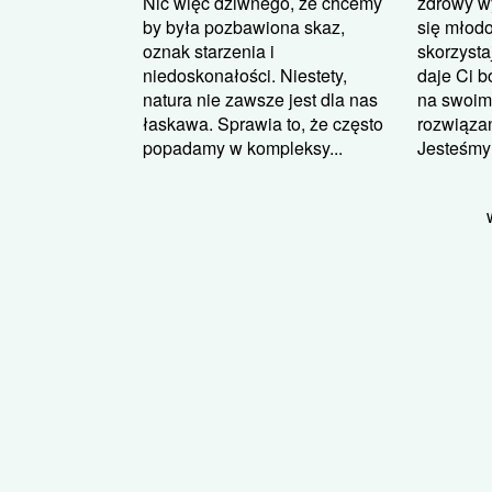
Nic więc dziwnego, że chcemy
zdrowy w
by była pozbawiona skaz,
się młodo
oznak starzenia i
skorzysta
niedoskonałości. Niestety,
daje Ci 
natura nie zawsze jest dla nas
na swoim 
łaskawa. Sprawia to, że często
rozwiązan
popadamy w kompleksy...
Jesteśmy 