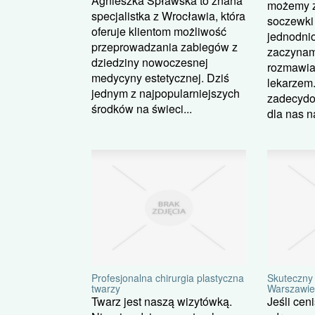
Agnieszka Spławska to znana
możemy z
specjalistka z Wrocławia, która
soczewki
oferuje klientom możliwość
jednodni
przeprowadzania zabiegów z
zaczynam
dziedziny nowoczesnej
rozmawia
medycyny estetycznej. Dziś
lekarzem
jednym z najpopularniejszych
zadecydo
środków na świeci...
dla nas na
Profesjonalna chirurgia plastyczna
Skuteczny 
twarzy
Warszawie
Twarz jest naszą wizytówką.
Jeśli cen