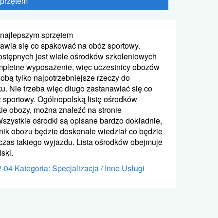
sprzętem
 najlepszym sprzętem
awia się co spakować na obóz sportowy.
dostępnych jest wiele ośrodków szkoleniowych
mpletne wyposażenie, więc uczestnicy obozów
obą tylko najpotrzebniejsze rzeczy do
u. Nie trzeba więc długo zastanawiać się co
sportowy. Ogólnopolską listę ośrodków
kie obozy, można znaleźć na stronie
Wszystkie ośrodki są opisane bardzo dokładnie,
nik obozu będzie doskonale wiedział co będzie
zas takiego wyjazdu. Lista ośrodków obejmuje
ski.
2-04
Kategoria: Specjalizacja / Inne Usługi