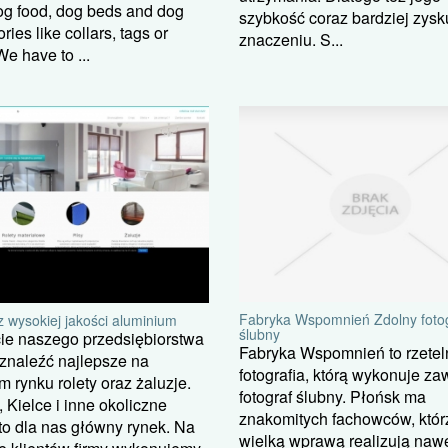
og food, dog beds and dog
szybkość coraz bardziej zysk
ries like collars, tags or
znaczeniu. S...
We have to ...
Fabryka Wspomnień Zdolny foto
z wysokiej jakości aluminium
ślubny
ie naszego przedsiębiorstwa
Fabryka Wspomnień to rzetel
znaleźć najlepsze na
fotografia, którą wykonuje z
m rynku rolety oraz żaluzje.
fotograf ślubny. Płońsk ma
Kielce i inne okoliczne
znakomitych fachowców, któr
to dla nas główny rynek. Na
wielką wprawą realizują naw