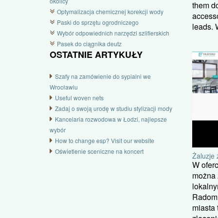
okolicy
them d
Optymalizacja chemicznej korekcji wody
accesso
Paski do sprzętu ogrodniczego
leads. 
Wybór odpowiednich narzędzi szlifierskich
Pasek do ciągnika deutz
OSTATNIE ARTYKUŁY
Szafy na zamówienie do sypialni we
Wrocławiu
Useful woven nets
Zadaj o swoją urodę w studiu stylizacji mody
Kancelaria rozwodowa w Łodzi, najlepsze
wybór
How to change esp? Visit our website
Oświetlenie sceniczne na koncert
Żaluzje 
W oferc
można 
lokalny
Radom, 
miasta 