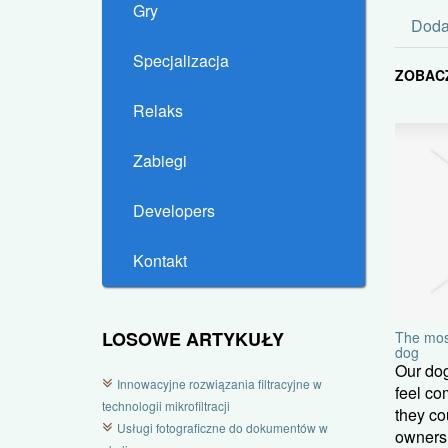
Gry
Doda
Specjalizacja
ZOBAC
Relaks
Zabiegi
Developers
Kontakt
LOSOWE ARTYKUŁY
The most
dog
Our do
Innowacyjne rozwiązania filtracyjne w
feel com
technologii mikrofiltracji
they co
Usługi fotograficzne do dokumentów w
owners 