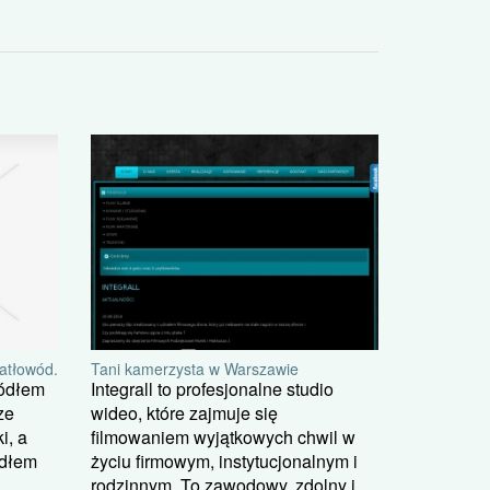
iatłowód.
Tani kamerzysta w Warszawie
ródłem
Integrall to profesjonalne studio
ze
wideo, które zajmuje się
i, a
filmowaniem wyjątkowych chwil w
ódłem
życiu firmowym, instytucjonalnym i
rodzinnym. To zawodowy, zdolny i