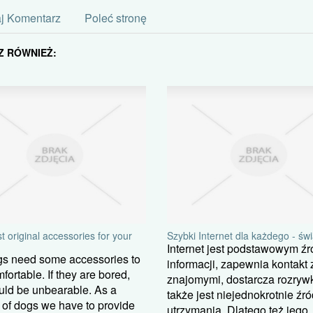
j Komentarz
Poleć stronę
Z RÓWNIEŻ:
 original accessories for your
Szybki Internet dla każdego - św
Internet jest podstawowym ź
gs need some accessories to
informacji, zapewnia kontakt 
fortable. If they are bored,
znajomymi, dostarcza rozrywk
uld be unbearable. As a
także jest niejednokrotnie źr
of dogs we have to provide
utrzymania. Dlatego też jego