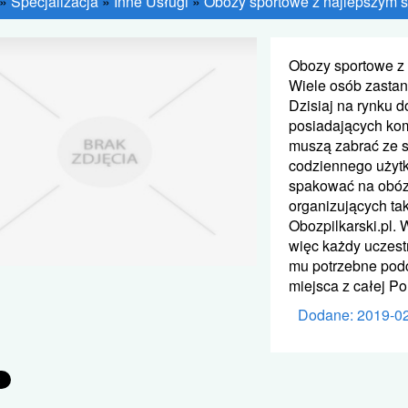
»
Specjalizacja
»
Inne Usługi
»
Obozy sportowe z najlepszym 
Obozy sportowe z
Wiele osób zastan
Dzisiaj na rynku 
posiadających ko
muszą zabrać ze s
codziennego użytk
spakować na obóz 
organizujących ta
Obozpilkarski.pl. 
więc każdy uczest
mu potrzebne podc
miejsca z całej Pol
Dodane: 2019-0