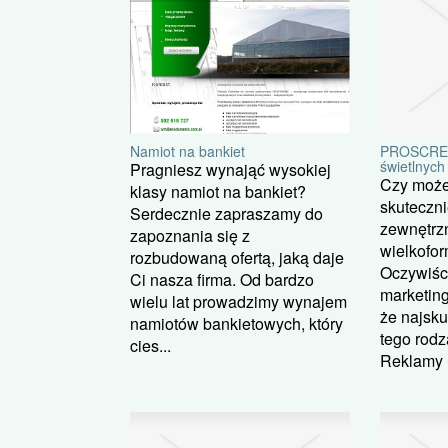
Namiot na bankiet
PROSCREEN
świetlnych
Pragniesz wynająć wysokiej
Czy może
klasy namiot na bankiet?
skuteczni
Serdecznie zapraszamy do
zewnętrzn
zapoznania się z
wielkofor
rozbudowaną ofertą, jaką daje
Oczywiści
Ci nasza firma. Od bardzo
marketin
wielu lat prowadzimy wynajem
że najsku
namiotów bankietowych, który
tego rodz
cies...
Reklamy 