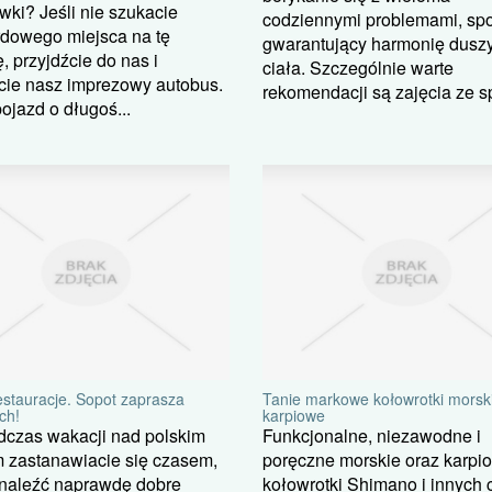
wki? Jeśli nie szukacie
codziennymi problemami, sp
rdowego miejsca na tę
gwarantujący harmonię duszy
, przyjdźcie do nas i
ciała. Szczególnie warte
ie nasz imprezowy autobus.
rekomendacji są zajęcia ze sp
pojazd o długoś...
estauracje. Sopot zaprasza
Tanie markowe kołowrotki morski
ch!
karpiowe
dczas wakacji nad polskim
Funkcjonalne, niezawodne i
 zastanawiacie się czasem,
poręczne morskie oraz karpi
znaleźć naprawdę dobre
kołowrotki Shimano i innych 