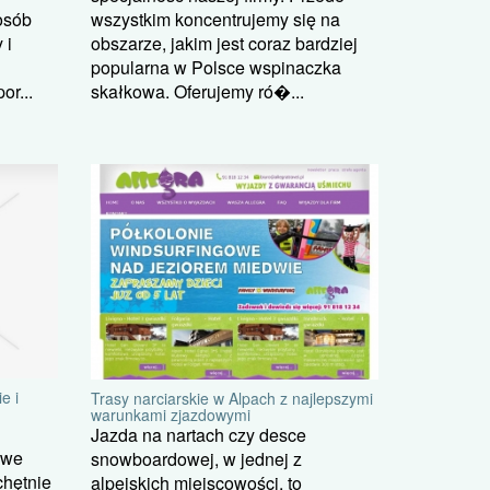
osób
wszystkim koncentrujemy się na
 i
obszarze, jakim jest coraz bardziej
popularna w Polsce wspinaczka
or...
skałkowa. Oferujemy ró�...
e i
Trasy narciarskie w Alpach z najlepszymi
warunkami zjazdowymi
Jazda na nartach czy desce
owe
snowboardowej, w jednej z
chętnie
alpejskich miejscowości, to