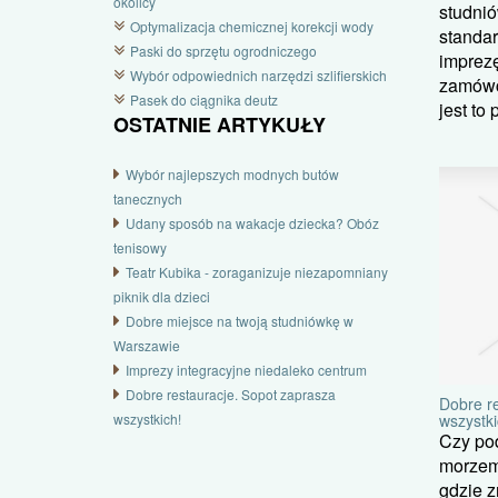
okolicy
studnió
Optymalizacja chemicznej korekcji wody
standa
Paski do sprzętu ogrodniczego
imprezę
Wybór odpowiednich narzędzi szlifierskich
zamówc
Pasek do ciągnika deutz
jest to 
OSTATNIE ARTYKUŁY
Wybór najlepszych modnych butów
tanecznych
Udany sposób na wakacje dziecka? Obóz
tenisowy
Teatr Kubika - zoraganizuje niezapomniany
piknik dla dzieci
Dobre miejsce na twoją studniówkę w
Warszawie
Imprezy integracyjne niedaleko centrum
Dobre restauracje. Sopot zaprasza
Dobre r
wszystkich!
wszystki
Czy po
morzem
gdzie 