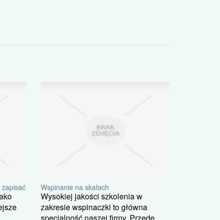
ę zapisać
Wspinanie na skałach
jako
Wysokiej jakości szkolenia w
ejsze
zakresie wspinaczki to główna
specjalność naszej firmy. Przede