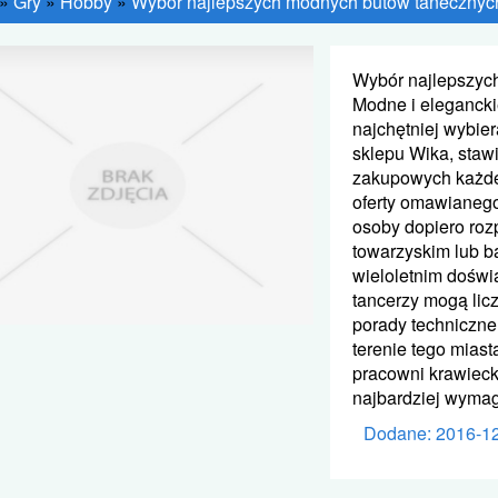
»
Gry
»
Hobby
»
Wybór najlepszych modnych butów tanecznyc
Wybór najlepszyc
Modne i elegancki
najchętniej wybie
sklepu Wika, staw
zakupowych każdeg
oferty omawianego
osoby dopiero ro
towarzyskim lub ba
wieloletnim doświ
tancerzy mogą licz
porady techniczn
terenie tego miast
pracowni krawieck
najbardziej wymag
Dodane: 2016-1