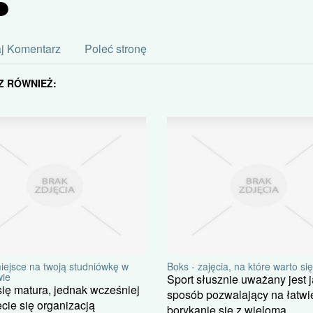
j Komentarz
Poleć stronę
Z RÓWNIEŻ:
iejsce na twoją studniówkę w
Boks - zajęcia, na które warto si
ie
Sport słusznie uważany jest 
się matura, jednak wcześniej
sposób pozwalający na łatwi
cie się organizacją
borykanie się z wieloma