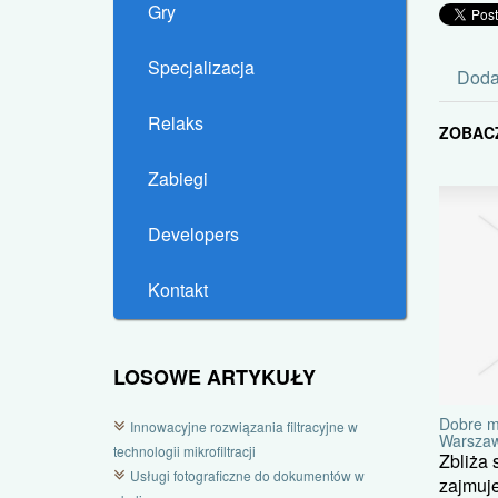
Gry
Specjalizacja
Doda
Relaks
ZOBAC
Zabiegi
Developers
Kontakt
LOSOWE ARTYKUŁY
Dobre m
Innowacyjne rozwiązania filtracyjne w
Warszaw
technologii mikrofiltracji
Zbliża 
Usługi fotograficzne do dokumentów w
zajmuje