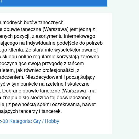
h
h modnych butów tanecznych
e obuwie taneczne (Warszawa) jest jedną z
ranych pozycji, z asortymentu internetowego
iającego na indywidualne podejście do potrzeb
o klienta. Ze starannie wyselekcjonowanej
 sklepu online regularnie korzystają zarówno
zpoczynające swoją przygodę z tańcem
letem, jak również profesjonaliści, z
adczeniem. Niezdecydowani i początkujący
yć w tym punkcie na rzetelne i skuteczne
e. Dobrane obuwie taneczne (Warszawa - na
a znajduje się siedziba tej doświadczonej
iej) z pewnością spełni oczekiwania, nawet
ających tancerzy i tancerek.
2-08
Kategoria: Gry / Hobby