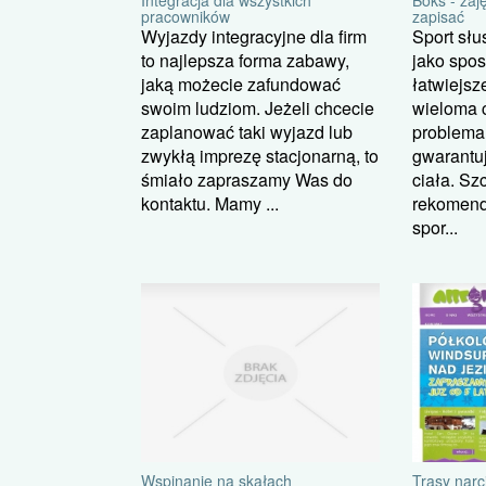
pracowników
zapisać
Wyjazdy integracyjne dla firm
Sport słu
to najlepsza forma zabawy,
jako spo
jaką możecie zafundować
łatwiejsz
swoim ludziom. Jeżeli chcecie
wieloma 
zaplanować taki wyjazd lub
problema
zwykłą imprezę stacjonarną, to
gwarantu
śmiało zapraszamy Was do
ciała. Sz
kontaktu. Mamy ...
rekomenda
spor...
Wspinanie na skałach
Trasy narc