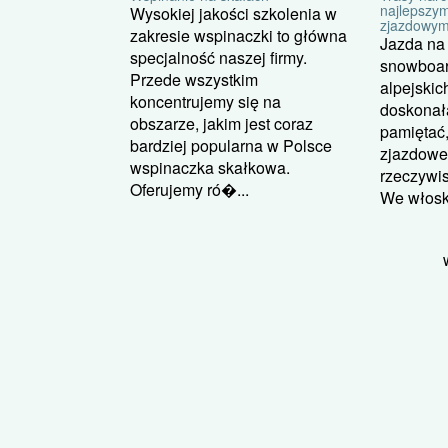
najlepszy
Wysokiej jakości szkolenia w
zjazdowym
zakresie wspinaczki to główna
Jazda na
specjalność naszej firmy.
snowboar
Przede wszystkim
alpejskic
koncentrujemy się na
doskonał
obszarze, jakim jest coraz
pamiętać,
bardziej popularna w Polsce
zjazdowe
wspinaczka skałkowa.
rzeczywis
Oferujemy ró�...
We włoski