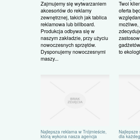
Twoi klie
Zajmujemy się wytwarzaniem
oferta bę
akcesoriów do reklamy
względami
zewnętrznej, takich jak tablica
możliwe, 
reklamowa lub billboard.
zdecyduje
Produkcja odbywa się w
zastosow
naszym zakładzie, przy użyciu
gadżetów
nowoczesnych sprzętów.
to ekolog
Dysponujemy nowoczesnymi
maszy...
Najlepsza reklama w Trójmieście,
Najlepsze
którą wykona nasza agencja
dla każde