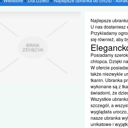
»
Webstore
»
Dla Dzieci
»
Najlepsze ubranka do chrztu - Abrak
Najlepsze ubranka
U nas dostaniesz 
Przykładamy ogro
się również, aby 
Elegancko
Posiadamy szeroki
chłopca. Dzięki n
W ofercie posiada
także niezwykle u
tkanin. Ubranka p
wykonane są z tka
świadomi, że dzie
Wszystkie ubranka
szczegół, a wszys
wyglądała uroczo,
nasze ubranka wy
unikatowe i wyją