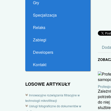
Gry
Specjalizacja
Relaks
Zabiegi
Doda
Developers
ZOBAC
Kontakt
LOSOWE ARTYKUŁY
Profesj
Zależni
Innowacyjne rozwiązania filtracyjne w
potrzeb
technologii mikrofiltracji
do niej
Usługi fotograficzne do dokumentów w
służbie