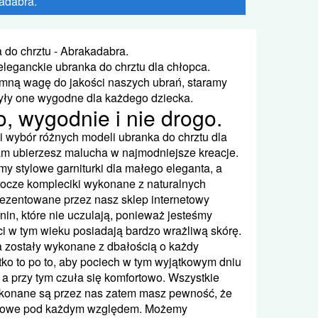
adabra.
 do chrztu - Abrakadabra.
eleganckie ubranka do chrztu dla chłopca.
mną wagę do jakości naszych ubrań, staramy
były one wygodne dla każdego dziecka.
, wygodnie i nie drogo.
 wybór różnych modeli ubranka do chrztu dla
am ubierzesz malucha w najmodniejsze kreacje.
my stylowe garniturki dla małego eleganta, a
rocze kompleciki wykonane z naturalnych
rezentowane przez nasz sklep internetowy
nin, które nie uczulają, ponieważ jesteśmy
ci w tym wieku posiadają bardzo wrażliwą skórę.
 zostały wykonane z dbałością o każdy
tko to po to, aby pociech w tym wyjątkowym dniu
 a przy tym czuła się komfortowo. Wszystkie
konane są przez nas zatem masz pewność, że
tkowe pod każdym względem. Możemy