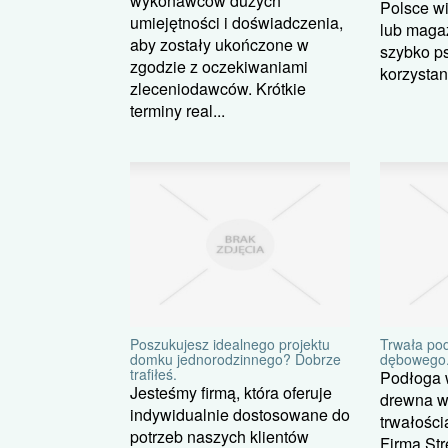
wykonawców dużych
Polsce wi
umiejętności i doświadczenia,
lub maga
aby zostały ukończone w
szybko ps
zgodzie z oczekiwaniami
korzystani
zleceniodawców. Krótkie
terminy real...
Poszukujesz idealnego projektu
Trwała pod
domku jednorodzinnego? Dobrze
dębowego
trafiłeś.
Podłoga 
Jesteśmy firmą, która oferuje
drewna w
indywidualnie dostosowane do
trwałości
potrzeb naszych klientów
Firma Str