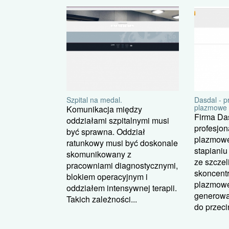
Szpital na medal.
Dasdal - p
plazmowe
Komunikacja między
Firma Das
oddziałami szpitalnymi musi
profesjon
być sprawna. Oddział
plazmowe
ratunkowy musi być doskonale
stapianiu
skomunikowany z
ze szczel
pracowniami diagnostycznymi,
skoncent
blokiem operacyjnym i
plazmoweg
oddziałem intensywnej terapii.
generowa
Takich zależności...
do przecin