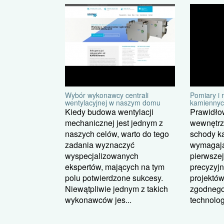
Wybór wykonawcy centrali
Pomiary i
wentylacyjnej w naszym domu
kamiennyc
Kiedy budowa wentylacji
Prawidł
mechanicznej jest jednym z
wewnętrz
naszych celów, warto do tego
schody k
zadania wyznaczyć
wymagają
wyspecjalizowanych
pierwszej
ekspertów, mających na tym
precyzyj
polu potwierdzone sukcesy.
projektów
Niewątpliwie jednym z takich
zgodnego
wykonawców jes...
technolog