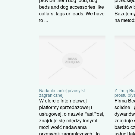
provide them dog food, dog
przedsięb
beds and dog accessories like
klientów
collars, tags or leads. We have
Bazujemy
to ...
na metodz
Nadanie taniej przesyłki
Z firmą B
zagranicznej
prostu bły
W ofercie internetowej
Firma Be
platformy sprzedażowej i
solidne i
usługowej, o nazwie FastPost,
dywanów.
znajduje się między innymi
znajduje 
możliwość nadawania
bardzo cz
przesyłek zagranicznych i to
usługi jak