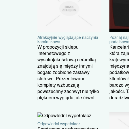
Atrakcyjnie wyglądające naczynia
Poznaj na
kamionkowe
podatkowe
W propozycji sklepu
Kancelari
internetowego z
która zajm
wysokojakościową ceramiką
krajowym,
znajdują się między innymi
międzyn
bogato zdobione zastawy
podatkow
stołowe. Prezentowane
klientów 
komplety wzbudzają
bardzo w
powszechny zachwyt nie tylko
jakości. 
pięknem wyglądu, ale równi...
doradztwo
Odpowiedni wypełniacz
Sami pewnie wykorzystujemy