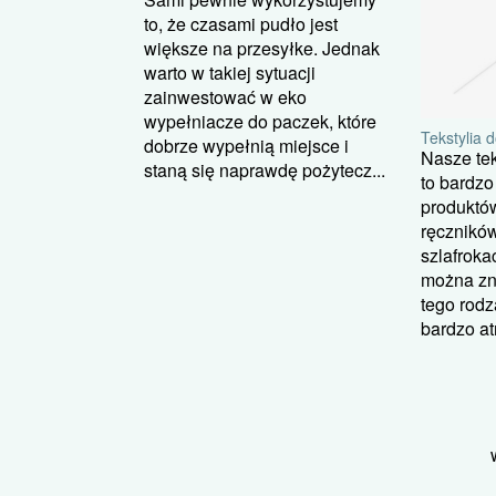
to, że czasami pudło jest
większe na przesyłke. Jednak
warto w takiej sytuacji
zainwestować w eko
wypełniacze do paczek, które
Tekstylia 
dobrze wypełnią miejsce i
Nasze tek
staną się naprawdę pożytecz...
to bardzo
produktó
ręcznikó
szlafroka
można zna
tego rodz
bardzo atr