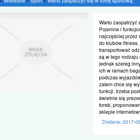
»
Webstore
»
Sport
»
Warto zaopatrzyć się w torbę sportową
Warto zaopatrzyć 
Pojemne i funkcjo
najczęściej przez
do klubów fitness
transportować odzi
są w tego rodzaju
jednak szereg inn
ich w ramach baga
podczas wyjazdów,
zatem chce się wy
funkcji, trzeba po
świetnie się preze
toreb, proponowan
sklepie interneto
Dodane: 2017-0