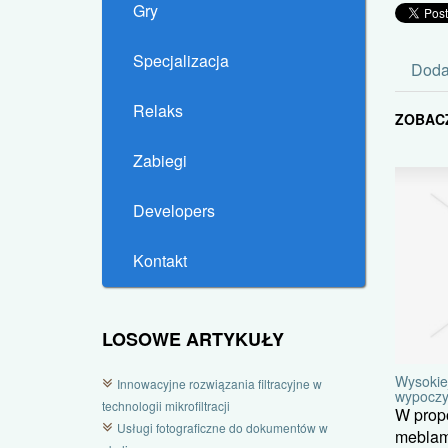
Gry
Specjalizacja
Doda
Relaks
ZOBAC
Zabiegi
Developers
Kontakt
LOSOWE ARTYKUŁY
Wysokie
Innowacyjne rozwiązania filtracyjne w
wypocz
technologii mikrofiltracji
W propo
Usługi fotograficzne do dokumentów w
meblami