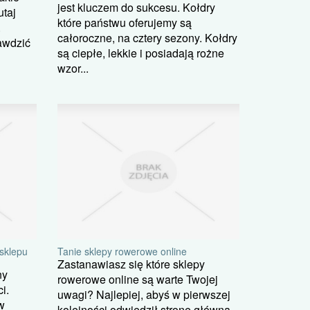
jest kluczem do sukcesu. Kołdry
utaj
które państwu oferujemy są
.
całoroczne, na cztery sezony. Kołdry
awdzić
są ciepłe, lekkie i posiadają rożne
wzor...
sklepu
Tanie sklepy rowerowe online
Zastanawiasz się które sklepy
ny
rowerowe online są warte Twojej
i.
uwagi? Najlepiej, abyś w pierwszej
w
kolejności odwiedził stronę główną