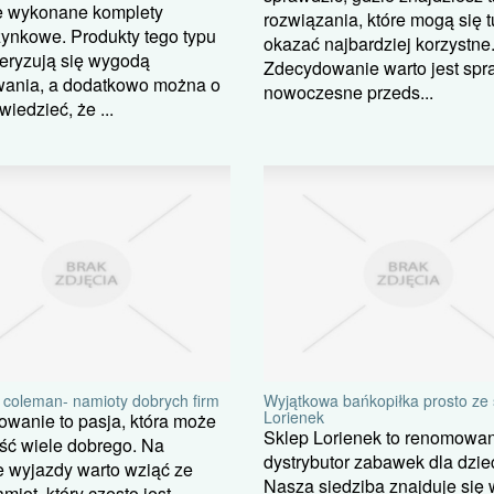
ie wykonane komplety
rozwiązania, które mogą się t
ynkowe. Produkty tego typu
okazać najbardziej korzystne
eryzują się wygodą
Zdecydowanie warto jest spr
wania, a dodatkowo można o
nowoczesne przeds...
wiedzieć, że ...
 coleman- namioty dobrych firm
Wyjątkowa bańkopiłka prosto ze 
Lorienek
wanie to pasja, która może
Sklep Lorienek to renomowa
ść wiele dobrego. Na
dystrybutor zabawek dla dziec
e wyjazdy warto wziąć ze
Nasza siedziba znajduje się 
miot, który często jest