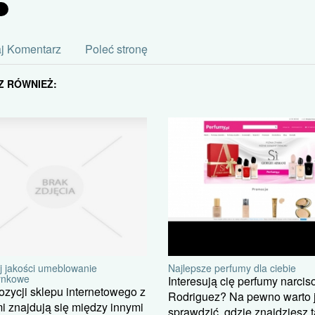
j Komentarz
Poleć stronę
Z RÓWNIEŻ:
j jakości umeblowanie
Najlepsze perfumy dla ciebie
ynkowe
Interesują cię perfumy narcis
zycji sklepu internetowego z
Rodriguez? Na pewno warto j
 znajdują się między innymi
sprawdzić, gdzie znajdziesz t