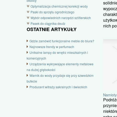
okolicy
solidn
Optymalizacja chemicznej korekcji wody
wypocz
Paski do sprzętu ogrodniczego
charakt
Wybór odpowiednich narzędzi szlifierskich
użytko
Pasek do ciągnika deutz
nich po
OSTATNIE ARTYKUŁY
Gdzie zamówić funkcjonalne meble do biura?
Najnowsze trendy w perfumach
Unikalne lampy do wnętrz mieszkalnych i
komercyjnych
Urządzenia wykrywające elementy metalowe
na dużej głębokości
Warnik do wody przydaje się przy szwedzkim
bufecie
Producent witraży sakralnych i świeckich
Namioty
Podróżo
przynie
niektór
sobą na