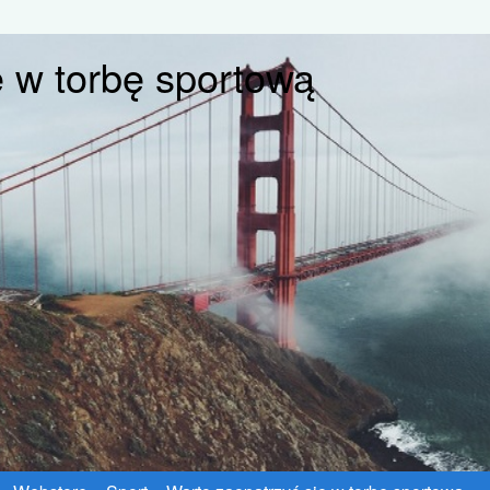
ę w torbę sportową