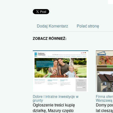
Dodaj Komentarz
Poleć stronę
ZOBACZ RÓWNIEŻ:
Firma ofe
Dobre i intratne inwestycje w
Warszawą
grunty
Domy pod
Ogłoszenie treści kupię
lat ciesz
działkę, Mazury często