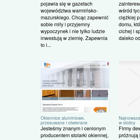
zaintere
pojawia się w gazetach
wśród tyc
województwa warmińsko-
ciężkiej 
mazurskiego. Chcąc zapewnić
domu, któ
sobie miły i przyjemny
cichej i s
wypoczynek i nie tylko ludzie
daleko od 
inwestują w ziemię. Zapewnia
to i...
Najnowsze
Okiennice aluminiowe,
w stolicy
przesuwane i otwierane
Firmy de
Jesteśmy znanym i cenionym
próżnują 
producentem stolarki okiennej,