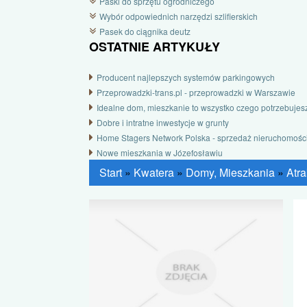
Paski do sprzętu ogrodniczego
Wybór odpowiednich narzędzi szlifierskich
Pasek do ciągnika deutz
OSTATNIE ARTYKUŁY
Producent najlepszych systemów parkingowych
Przeprowadzki-trans.pl - przeprowadzki w Warszawie
Idealne dom, mieszkanie to wszystko czego potrzebujes
Dobre i intratne inwestycje w grunty
Home Stagers Network Polska - sprzedaż nieruchomośc
Nowe mieszkania w Józefosławiu
Start
»
Kwatera
»
Domy, Mieszkania
»
Atr