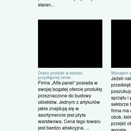
staran...
Dobry produkt w bardzo
Wynajem so
przystępnej cenie.
Jeżeli na
Firma „Alfa panel” posiada w
przedsię
swojej bogatej ofercie produkty
poszukuj
przeznaczone do budowy
sprzętu i
obiektów. Jednym z artykułów
sektorze
jakie znajdują się w
firma ma 
asortymencie jest płyta
obok, któ
warstwowa. Cena tego towaru
przejść ob
jest bardzo atrakcyjna, ...
wynaje...